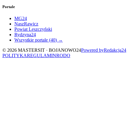
Portale
MG24
NaszRawicz
Powiat Leszczyński
Rydzyna24
Wszystkie portale (
40
) →
©
2026
MASTERSIT ·
BOJANOWO24
Powered by
Redakcja
24
POLITYKA
REGULAMIN
RODO