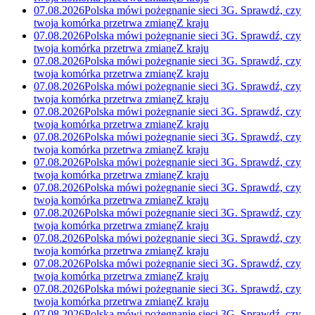
07.08.2026
Polska mówi pożegnanie sieci 3G. Sprawdź, czy
twoja komórka przetrwa zmianę
Z kraju
07.08.2026
Polska mówi pożegnanie sieci 3G. Sprawdź, czy
twoja komórka przetrwa zmianę
Z kraju
07.08.2026
Polska mówi pożegnanie sieci 3G. Sprawdź, czy
twoja komórka przetrwa zmianę
Z kraju
07.08.2026
Polska mówi pożegnanie sieci 3G. Sprawdź, czy
twoja komórka przetrwa zmianę
Z kraju
07.08.2026
Polska mówi pożegnanie sieci 3G. Sprawdź, czy
twoja komórka przetrwa zmianę
Z kraju
07.08.2026
Polska mówi pożegnanie sieci 3G. Sprawdź, czy
twoja komórka przetrwa zmianę
Z kraju
07.08.2026
Polska mówi pożegnanie sieci 3G. Sprawdź, czy
twoja komórka przetrwa zmianę
Z kraju
07.08.2026
Polska mówi pożegnanie sieci 3G. Sprawdź, czy
twoja komórka przetrwa zmianę
Z kraju
07.08.2026
Polska mówi pożegnanie sieci 3G. Sprawdź, czy
twoja komórka przetrwa zmianę
Z kraju
07.08.2026
Polska mówi pożegnanie sieci 3G. Sprawdź, czy
twoja komórka przetrwa zmianę
Z kraju
07.08.2026
Polska mówi pożegnanie sieci 3G. Sprawdź, czy
twoja komórka przetrwa zmianę
Z kraju
07.08.2026
Polska mówi pożegnanie sieci 3G. Sprawdź, czy
twoja komórka przetrwa zmianę
Z kraju
07.08.2026
Polska mówi pożegnanie sieci 3G. Sprawdź, czy