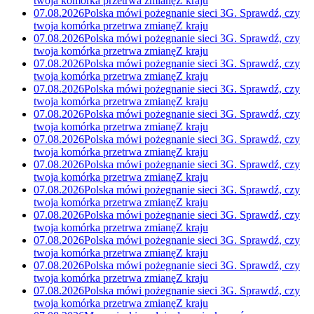
twoja komórka przetrwa zmianę
Z kraju
07.08.2026
Polska mówi pożegnanie sieci 3G. Sprawdź, czy
twoja komórka przetrwa zmianę
Z kraju
07.08.2026
Polska mówi pożegnanie sieci 3G. Sprawdź, czy
twoja komórka przetrwa zmianę
Z kraju
07.08.2026
Polska mówi pożegnanie sieci 3G. Sprawdź, czy
twoja komórka przetrwa zmianę
Z kraju
07.08.2026
Polska mówi pożegnanie sieci 3G. Sprawdź, czy
twoja komórka przetrwa zmianę
Z kraju
07.08.2026
Polska mówi pożegnanie sieci 3G. Sprawdź, czy
twoja komórka przetrwa zmianę
Z kraju
07.08.2026
Polska mówi pożegnanie sieci 3G. Sprawdź, czy
twoja komórka przetrwa zmianę
Z kraju
07.08.2026
Polska mówi pożegnanie sieci 3G. Sprawdź, czy
twoja komórka przetrwa zmianę
Z kraju
07.08.2026
Polska mówi pożegnanie sieci 3G. Sprawdź, czy
twoja komórka przetrwa zmianę
Z kraju
07.08.2026
Polska mówi pożegnanie sieci 3G. Sprawdź, czy
twoja komórka przetrwa zmianę
Z kraju
07.08.2026
Polska mówi pożegnanie sieci 3G. Sprawdź, czy
twoja komórka przetrwa zmianę
Z kraju
07.08.2026
Polska mówi pożegnanie sieci 3G. Sprawdź, czy
twoja komórka przetrwa zmianę
Z kraju
07.08.2026
Polska mówi pożegnanie sieci 3G. Sprawdź, czy
twoja komórka przetrwa zmianę
Z kraju