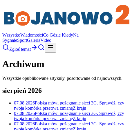
Wszystko
Wiadomości
Co Gdzie Kiedy
Na
Sygnale
Sport
Galeria
Video
Zgłoś temat
Archiwum
Wszystkie opublikowane artykuły, posortowane od najnowszych.
sierpień 2026
07.08.2026
Polska mówi pożegnanie sieci 3G. Sprawdź, czy
twoja komórka przetrwa zmianę
Z kraju
07.08.2026
Polska mówi pożegnanie sieci 3G. Sprawdź, czy
twoja komórka przetrwa zmianę
Z kraju
07.08.2026
Polska mówi pożegnanie sieci 3G. Sprawdź, czy
twoja komórka przetrwa zmianę
Z kraju