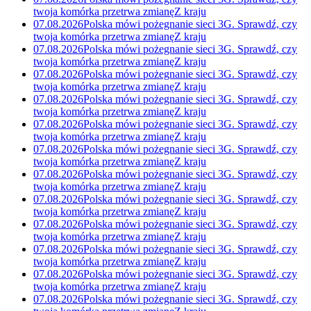
twoja komórka przetrwa zmianę
Z kraju
07.08.2026
Polska mówi pożegnanie sieci 3G. Sprawdź, czy
twoja komórka przetrwa zmianę
Z kraju
07.08.2026
Polska mówi pożegnanie sieci 3G. Sprawdź, czy
twoja komórka przetrwa zmianę
Z kraju
07.08.2026
Polska mówi pożegnanie sieci 3G. Sprawdź, czy
twoja komórka przetrwa zmianę
Z kraju
07.08.2026
Polska mówi pożegnanie sieci 3G. Sprawdź, czy
twoja komórka przetrwa zmianę
Z kraju
07.08.2026
Polska mówi pożegnanie sieci 3G. Sprawdź, czy
twoja komórka przetrwa zmianę
Z kraju
07.08.2026
Polska mówi pożegnanie sieci 3G. Sprawdź, czy
twoja komórka przetrwa zmianę
Z kraju
07.08.2026
Polska mówi pożegnanie sieci 3G. Sprawdź, czy
twoja komórka przetrwa zmianę
Z kraju
07.08.2026
Polska mówi pożegnanie sieci 3G. Sprawdź, czy
twoja komórka przetrwa zmianę
Z kraju
07.08.2026
Polska mówi pożegnanie sieci 3G. Sprawdź, czy
twoja komórka przetrwa zmianę
Z kraju
07.08.2026
Polska mówi pożegnanie sieci 3G. Sprawdź, czy
twoja komórka przetrwa zmianę
Z kraju
07.08.2026
Polska mówi pożegnanie sieci 3G. Sprawdź, czy
twoja komórka przetrwa zmianę
Z kraju
07.08.2026
Polska mówi pożegnanie sieci 3G. Sprawdź, czy