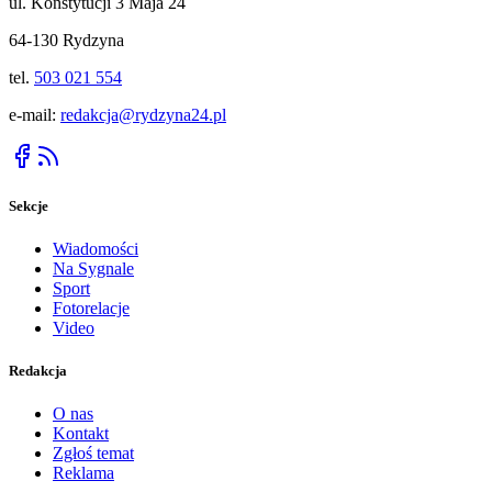
ul. Konstytucji 3 Maja 24
64-130 Rydzyna
tel.
503 021 554
e-mail:
redakcja@rydzyna24.pl
Sekcje
Wiadomości
Na Sygnale
Sport
Fotorelacje
Video
Redakcja
O nas
Kontakt
Zgłoś temat
Reklama