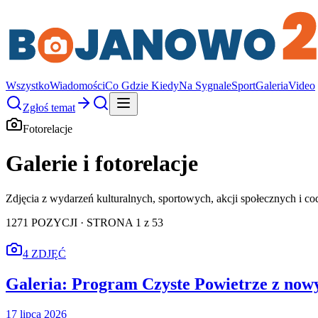
Wszystko
Wiadomości
Co Gdzie Kiedy
Na Sygnale
Sport
Galeria
Video
Zgłoś temat
Fotorelacje
Galerie i fotorelacje
Zdjęcia z wydarzeń kulturalnych, sportowych, akcji społecznych i co
1271
POZYCJI
· STRONA 1 z 53
4 ZDJĘĆ
Galeria: Program Czyste Powietrze z nowy
17 lipca 2026