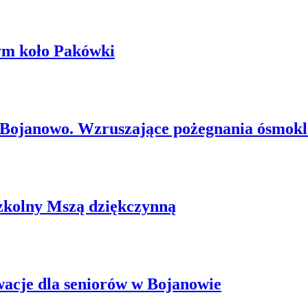
wym koło Pakówki
 Bojanowo. Wzruszające pożegnania ósmokla
szkolny Mszą dziękczynną
owacje dla seniorów w Bojanowie