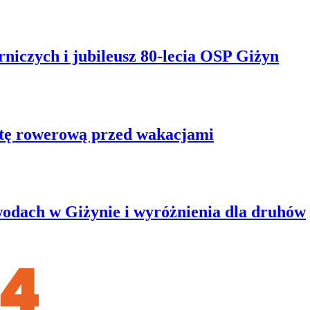
niczych i jubileusz 80-lecia OSP Giżyn
rtę rowerową przed wakacjami
wodach w Giżynie i wyróżnienia dla druhów