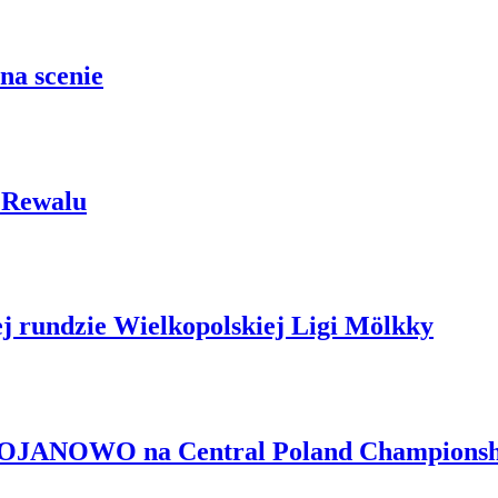
na scenie
w Rewalu
j rundzie Wielkopolskiej Ligi Mölkky
BOJANOWO na Central Poland Championsh