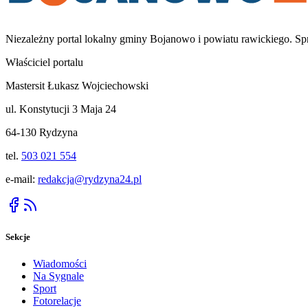
Niezależny portal lokalny
gminy Bojanowo i powiatu rawickiego
. Sp
Właściciel portalu
Mastersit Łukasz Wojciechowski
ul. Konstytucji 3 Maja 24
64-130 Rydzyna
tel.
503 021 554
e-mail:
redakcja@rydzyna24.pl
Sekcje
Wiadomości
Na Sygnale
Sport
Fotorelacje