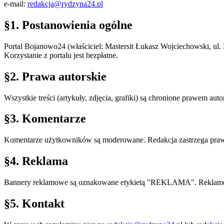
e-mail:
redakcja@rydzyna24.pl
§1. Postanowienia ogólne
Portal
Bojanowo24
(właściciel:
Mastersit Łukasz Wojciechowski
,
ul.
Korzystanie z portalu jest bezpłatne.
§2. Prawa autorskie
Wszystkie treści (artykuły, zdjęcia, grafiki) są chronione prawem au
§3. Komentarze
Komentarze użytkowników są moderowane. Redakcja zastrzega prawo 
§4. Reklama
Bannery reklamowe są oznakowane etykietą "REKLAMA". Reklamod
§5. Kontakt