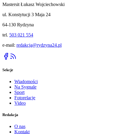
Mastersit Łukasz Wojciechowski
ul. Konstytucji 3 Maja 24
64-130 Rydzyna
tel.
503 021 554
e-mail:
redakcja@rydzyna24.pl
Sekcje
Wiadomości
Na Sygnale
Sport
Fotorelacje
Video
Redakcja
O nas
Kontakt