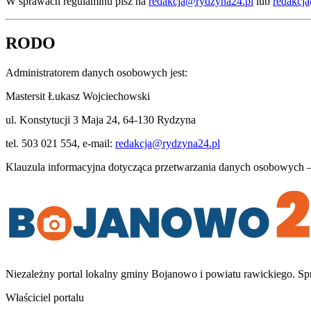
W sprawach regulaminu pisz na
redakcja@rydzyna24.pl
lub
redakcj
RODO
Administratorem danych osobowych jest:
Mastersit Łukasz Wojciechowski
ul. Konstytucji 3 Maja 24
,
64-130 Rydzyna
tel.
503 021 554
, e-mail:
redakcja@rydzyna24.pl
Klauzula informacyjna dotycząca przetwarzania danych osobowych
Niezależny portal lokalny
gminy Bojanowo i powiatu rawickiego
. Sp
Właściciel portalu