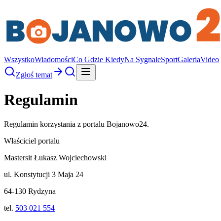
Wszystko
Wiadomości
Co Gdzie Kiedy
Na Sygnale
Sport
Galeria
Video
Zgłoś temat
Regulamin
Regulamin korzystania z portalu
Bojanowo24
.
Właściciel portalu
Mastersit Łukasz Wojciechowski
ul. Konstytucji 3 Maja 24
64-130 Rydzyna
tel.
503 021 554