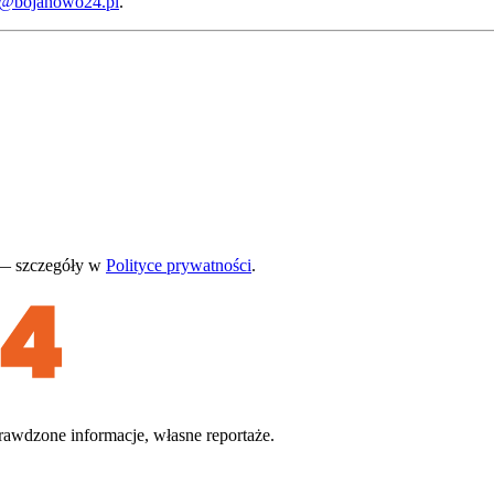
a@bojanowo24.pl
.
 — szczegóły w
Polityce prywatności
.
rawdzone informacje, własne reportaże.