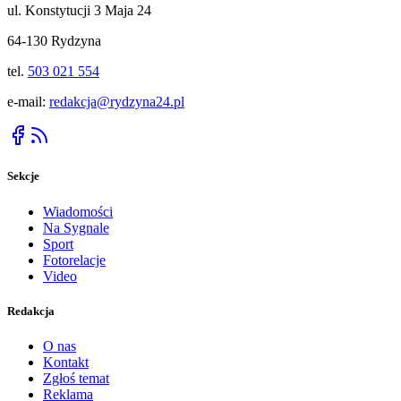
ul. Konstytucji 3 Maja 24
64-130 Rydzyna
tel.
503 021 554
e-mail:
redakcja@rydzyna24.pl
Sekcje
Wiadomości
Na Sygnale
Sport
Fotorelacje
Video
Redakcja
O nas
Kontakt
Zgłoś temat
Reklama