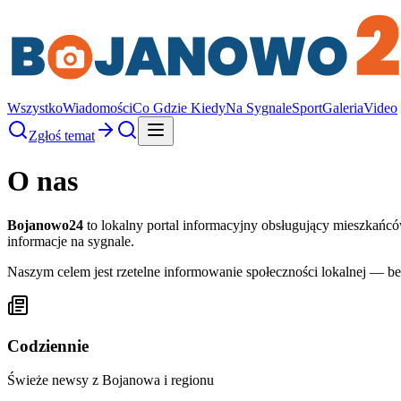
Wszystko
Wiadomości
Co Gdzie Kiedy
Na Sygnale
Sport
Galeria
Video
Zgłoś temat
O nas
Bojanowo24
to lokalny portal informacyjny obsługujący mieszkańcó
informacje na sygnale.
Naszym celem jest rzetelne informowanie społeczności lokalnej — be
Codziennie
Świeże newsy z Bojanowa i regionu