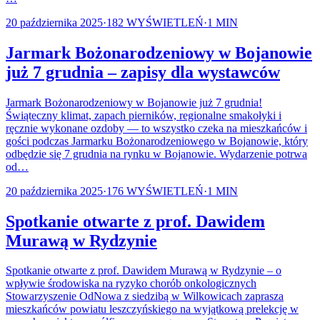
20 października 2025
·
182
WYŚWIETLEŃ
·
1
MIN
Jarmark Bożonarodzeniowy w Bojanowie
już 7 grudnia – zapisy dla wystawców
Jarmark Bożonarodzeniowy w Bojanowie już 7 grudnia!
Świąteczny klimat, zapach pierników, regionalne smakołyki i
ręcznie wykonane ozdoby — to wszystko czeka na mieszkańców i
gości podczas Jarmarku Bożonarodzeniowego w Bojanowie, który
odbędzie się 7 grudnia na rynku w Bojanowie. Wydarzenie potrwa
od…
20 października 2025
·
176
WYŚWIETLEŃ
·
1
MIN
Spotkanie otwarte z prof. Dawidem
Murawą w Rydzynie
Spotkanie otwarte z prof. Dawidem Murawą w Rydzynie – o
wpływie środowiska na ryzyko chorób onkologicznych
Stowarzyszenie OdNowa z siedzibą w Wilkowicach zaprasza
mieszkańców powiatu leszczyńskiego na wyjątkową prelekcję w