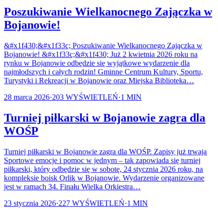
Poszukiwanie Wielkanocnego Zajączka w
Bojanowie!
&#x1f430;&#x1f33c; Poszukiwanie Wielkanocnego Zajączka w
Bojanowie! &#x1f33c;&#x1f430; Już 2 kwietnia 2026 roku na
rynku w Bojanowie odbędzie się wyjątkowe wydarzenie dla
najmłodszych i całych rodzin! Gminne Centrum Kultury, Sportu,
Turystyki i Rekreacji w Bojanowie oraz Miejska Biblioteka…
28 marca 2026
·
203
WYŚWIETLEŃ
·
1
MIN
Turniej piłkarski w Bojanowie zagra dla
WOŚP
Turniej piłkarski w Bojanowie zagra dla WOŚP. Zapisy już trwają
Sportowe emocje i pomoc w jednym – tak zapowiada się turniej
piłkarski, który odbędzie się w sobotę, 24 stycznia 2026 roku, na
kompleksie boisk Orlik w Bojanowie. Wydarzenie organizowane
jest w ramach 34. Finału Wielka Orkiestra…
23 stycznia 2026
·
227
WYŚWIETLEŃ
·
1
MIN