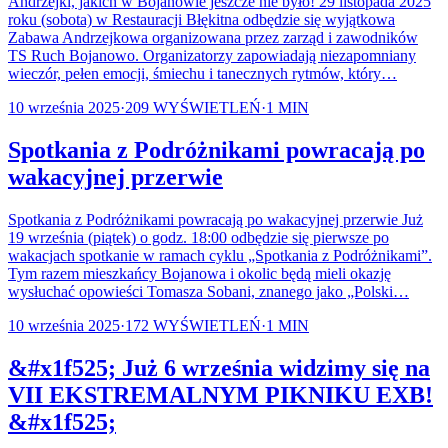
Andrzejki, jakich w Bojanowie jeszcze nie było! 29 listopada 2025
roku (sobota) w Restauracji Błękitna odbędzie się wyjątkowa
Zabawa Andrzejkowa organizowana przez zarząd i zawodników
TS Ruch Bojanowo. Organizatorzy zapowiadają niezapomniany
wieczór, pełen emocji, śmiechu i tanecznych rytmów, który…
10 września 2025
·
209
WYŚWIETLEŃ
·
1
MIN
Spotkania z Podróżnikami powracają po
wakacyjnej przerwie
Spotkania z Podróżnikami powracają po wakacyjnej przerwie Już
19 września (piątek) o godz. 18:00 odbędzie się pierwsze po
wakacjach spotkanie w ramach cyklu „Spotkania z Podróżnikami”.
Tym razem mieszkańcy Bojanowa i okolic będą mieli okazję
wysłuchać opowieści Tomasza Sobani, znanego jako „Polski…
10 września 2025
·
172
WYŚWIETLEŃ
·
1
MIN
&#x1f525; Już 6 września widzimy się na
VII EKSTREMALNYM PIKNIKU EXB!
&#x1f525;