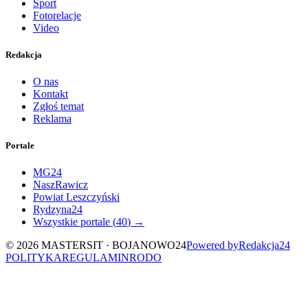
Sport
Fotorelacje
Video
Redakcja
O nas
Kontakt
Zgłoś temat
Reklama
Portale
MG24
NaszRawicz
Powiat Leszczyński
Rydzyna24
Wszystkie portale (
40
) →
©
2026
MASTERSIT ·
BOJANOWO24
Powered by
Redakcja
24
POLITYKA
REGULAMIN
RODO