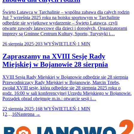
Święto Latawca w Tarchalinie – wspólna zabawa dla całych rodzin
Już 7 września 2025 roku na boisku sportowym w Tarchalinie
odbędzie się wyjątkowe wydarzenie – Święto Latawca, czyli
otwarte zawody latawcowe dla dzieci i dorosłych. Organizatorami
imprezy są Gminne Centrum Kultury, Sportu, Turystyki i…
26 sierpnia 2025
·
203
WYŚWIETLEŃ
·
1
MIN
Zapraszamy na XVIII Sesję Rady
Miejskiej w Bojanowie 28 sierpnia
XVIII Sesja Rady Miejskiej w Bojanowie odbędzie się 28 sierpnia
Przewodniczący Rady Miejskiej w Bojanowie, Marcin Triebs,
zwołał XVIII sesję, która odbędzie się 28 sierpnia 2025 roku o
godz. 16:00 w sali konferencyjnej Urzędu Miejskiego w Bojanowie.
Porządek obrad obejmuje m.in.: otwarcie sesji i…
22 sierpnia 2025
·
168
WYŚWIETLEŃ
·
1
MIN
1
2
…
16
Następna →