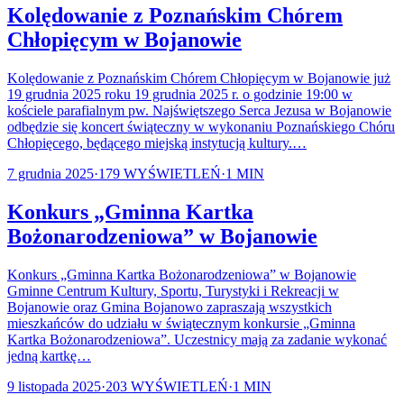
Kolędowanie z Poznańskim Chórem
Chłopięcym w Bojanowie
Kolędowanie z Poznańskim Chórem Chłopięcym w Bojanowie już
19 grudnia 2025 roku 19 grudnia 2025 r. o godzinie 19:00 w
kościele parafialnym pw. Najświętszego Serca Jezusa w Bojanowie
odbędzie się koncert świąteczny w wykonaniu Poznańskiego Chóru
Chłopięcego, będącego miejską instytucją kultury.…
7 grudnia 2025
·
179
WYŚWIETLEŃ
·
1
MIN
Konkurs „Gminna Kartka
Bożonarodzeniowa” w Bojanowie
Konkurs „Gminna Kartka Bożonarodzeniowa” w Bojanowie
Gminne Centrum Kultury, Sportu, Turystyki i Rekreacji w
Bojanowie oraz Gmina Bojanowo zapraszają wszystkich
mieszkańców do udziału w świątecznym konkursie „Gminna
Kartka Bożonarodzeniowa”. Uczestnicy mają za zadanie wykonać
jedną kartkę…
9 listopada 2025
·
203
WYŚWIETLEŃ
·
1
MIN