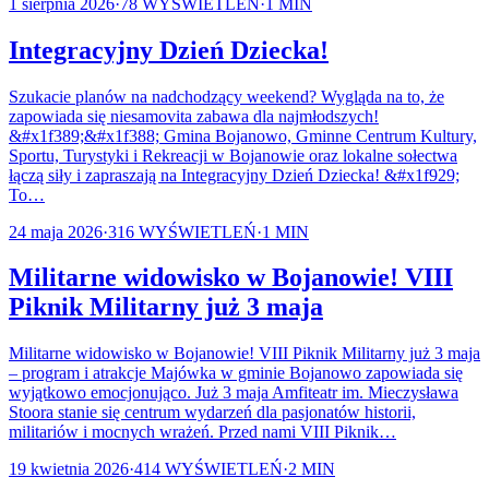
1 sierpnia 2026
·
78
WYŚWIETLEŃ
·
1
MIN
Integracyjny Dzień Dziecka!
Szukacie planów na nadchodzący weekend? Wygląda na to, że
zapowiada się niesamovita zabawa dla najmłodszych!
&#x1f389;&#x1f388; Gmina Bojanowo, Gminne Centrum Kultury,
Sportu, Turystyki i Rekreacji w Bojanowie oraz lokalne sołectwa
łączą siły i zapraszają na Integracyjny Dzień Dziecka! &#x1f929;
To…
24 maja 2026
·
316
WYŚWIETLEŃ
·
1
MIN
Militarne widowisko w Bojanowie! VIII
Piknik Militarny już 3 maja
Militarne widowisko w Bojanowie! VIII Piknik Militarny już 3 maja
– program i atrakcje Majówka w gminie Bojanowo zapowiada się
wyjątkowo emocjonująco. Już 3 maja Amfiteatr im. Mieczysława
Stoora stanie się centrum wydarzeń dla pasjonatów historii,
militariów i mocnych wrażeń. Przed nami VIII Piknik…
19 kwietnia 2026
·
414
WYŚWIETLEŃ
·
2
MIN