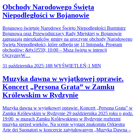
Obchody Narodowego Święta
Niepodległości w Bojanowie
Bojanowo świętuje Narodowe Święto Niepodległości Burmistrz
Bojanowa oraz Przewodniczący Rady Miejskiej w Bojanowie
zapraszają mieszkańców gminy na uroczyste obchody Narodowego
Święta Niepodległości, które odbędą się 11 listopada. Program
obchodów: &#x1f559; 10:00 – Msza święta w intencji
OjczyznyW…
31 października 2025
·
188
WYŚWIETLEŃ
·
1
MIN
Muzyka dawna w wyjątkowej oprawie.
Koncert „Persona Grata” w Zamku
Królewskim w Rydzynie
Muzyka dawna w wyjątkowej oprawie. Koncert „Persona Grata” w
Zamku Królewskim w Rydzynie 29 października 2025 roku o godz.
19:00, w murach Zamku Królewskiego w Rydzynie rozbrzmi
muzyka sprzed wieków. Na scenie wystąpi znakomita Orkiestra
Arte dei Suonatori w koncercie zatytułowanym „Muzyka Dawna –
…