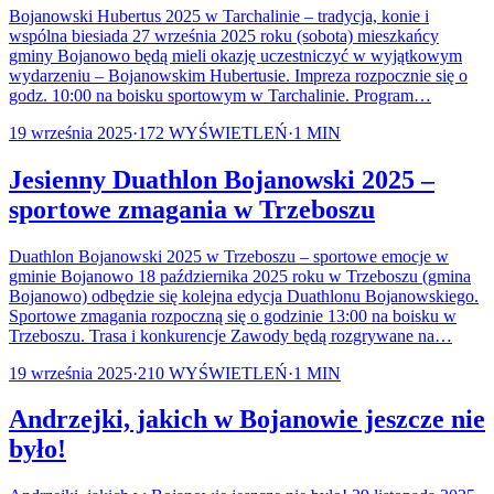
Bojanowski Hubertus 2025 w Tarchalinie – tradycja, konie i
wspólna biesiada 27 września 2025 roku (sobota) mieszkańcy
gminy Bojanowo będą mieli okazję uczestniczyć w wyjątkowym
wydarzeniu – Bojanowskim Hubertusie. Impreza rozpocznie się o
godz. 10:00 na boisku sportowym w Tarchalinie. Program…
19 września 2025
·
172
WYŚWIETLEŃ
·
1
MIN
Jesienny Duathlon Bojanowski 2025 –
sportowe zmagania w Trzeboszu
Duathlon Bojanowski 2025 w Trzeboszu – sportowe emocje w
gminie Bojanowo 18 października 2025 roku w Trzeboszu (gmina
Bojanowo) odbędzie się kolejna edycja Duathlonu Bojanowskiego.
Sportowe zmagania rozpoczną się o godzinie 13:00 na boisku w
Trzeboszu. Trasa i konkurencje Zawody będą rozgrywane na…
19 września 2025
·
210
WYŚWIETLEŃ
·
1
MIN
Andrzejki, jakich w Bojanowie jeszcze nie
było!