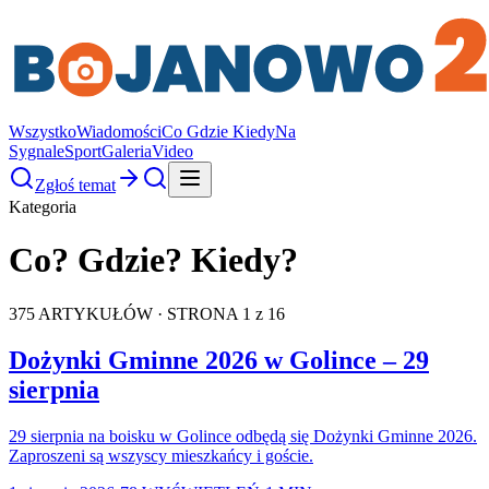
Wszystko
Wiadomości
Co Gdzie Kiedy
Na
Sygnale
Sport
Galeria
Video
Zgłoś temat
Kategoria
Co? Gdzie? Kiedy?
375
ARTYKUŁÓW
· STRONA 1 z 16
Dożynki Gminne 2026 w Golince – 29
sierpnia
29 sierpnia na boisku w Golince odbędą się Dożynki Gminne 2026.
Zaproszeni są wszyscy mieszkańcy i goście.