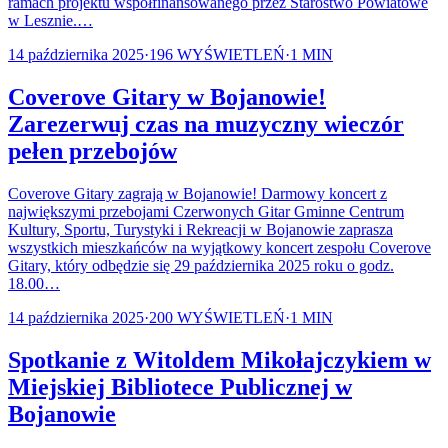
ramach projektu współfinansowanego przez Starostwo Powiatowe
w Lesznie.…
14 października 2025
·
196
WYŚWIETLEŃ
·
1
MIN
Coverove Gitary w Bojanowie!
Zarezerwuj czas na muzyczny wieczór
pełen przebojów
Coverove Gitary zagrają w Bojanowie! Darmowy koncert z
największymi przebojami Czerwonych Gitar Gminne Centrum
Kultury, Sportu, Turystyki i Rekreacji w Bojanowie zaprasza
wszystkich mieszkańców na wyjątkowy koncert zespołu Coverove
Gitary, który odbędzie się 29 października 2025 roku o godz.
18.00…
14 października 2025
·
200
WYŚWIETLEŃ
·
1
MIN
Spotkanie z Witoldem Mikołajczykiem w
Miejskiej Bibliotece Publicznej w
Bojanowie