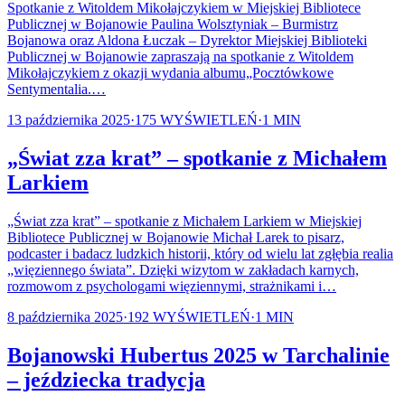
Spotkanie z Witoldem Mikołajczykiem w Miejskiej Bibliotece
Publicznej w Bojanowie Paulina Wolsztyniak – Burmistrz
Bojanowa oraz Aldona Łuczak – Dyrektor Miejskiej Biblioteki
Publicznej w Bojanowie zapraszają na spotkanie z Witoldem
Mikołajczykiem z okazji wydania albumu„Pocztówkowe
Sentymentalia.…
13 października 2025
·
175
WYŚWIETLEŃ
·
1
MIN
„Świat zza krat” – spotkanie z Michałem
Larkiem
„Świat zza krat” – spotkanie z Michałem Larkiem w Miejskiej
Bibliotece Publicznej w Bojanowie Michał Larek to pisarz,
podcaster i badacz ludzkich historii, który od wielu lat zgłębia realia
„więziennego świata”. Dzięki wizytom w zakładach karnych,
rozmowom z psychologami więziennymi, strażnikami i…
8 października 2025
·
192
WYŚWIETLEŃ
·
1
MIN
Bojanowski Hubertus 2025 w Tarchalinie
– jeździecka tradycja