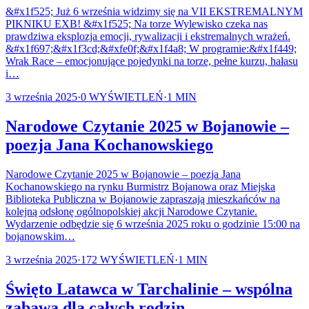
&#x1f525; Już 6 września widzimy się na VII EKSTREMALNYM
PIKNIKU EXB! &#x1f525; Na torze Wylewisko czeka nas
prawdziwa eksplozja emocji, rywalizacji i ekstremalnych wrażeń.
&#x1f697;&#x1f3cd;&#xfe0f;&#x1f4a8; W programie:&#x1f449;
Wrak Race – emocjonujące pojedynki na torze, pełne kurzu, hałasu
i…
3 września 2025
·
0
WYŚWIETLEŃ
·
1
MIN
Narodowe Czytanie 2025 w Bojanowie –
poezja Jana Kochanowskiego
Narodowe Czytanie 2025 w Bojanowie – poezja Jana
Kochanowskiego na rynku Burmistrz Bojanowa oraz Miejska
Biblioteka Publiczna w Bojanowie zapraszają mieszkańców na
kolejną odsłonę ogólnopolskiej akcji Narodowe Czytanie.
Wydarzenie odbędzie się 6 września 2025 roku o godzinie 15:00 na
bojanowskim…
3 września 2025
·
172
WYŚWIETLEŃ
·
1
MIN
Święto Latawca w Tarchalinie – wspólna
zabawa dla całych rodzin