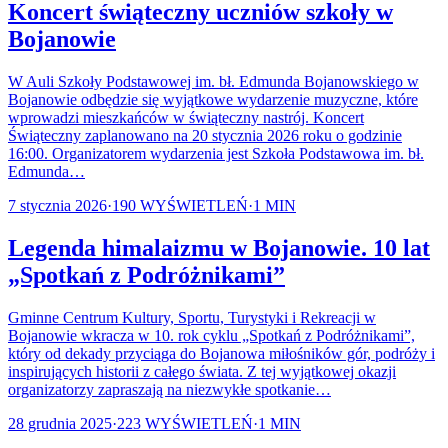
Koncert świąteczny uczniów szkoły w
Bojanowie
W Auli Szkoły Podstawowej im. bł. Edmunda Bojanowskiego w
Bojanowie odbędzie się wyjątkowe wydarzenie muzyczne, które
wprowadzi mieszkańców w świąteczny nastrój. Koncert
Świąteczny zaplanowano na 20 stycznia 2026 roku o godzinie
16:00. Organizatorem wydarzenia jest Szkoła Podstawowa im. bł.
Edmunda…
7 stycznia 2026
·
190
WYŚWIETLEŃ
·
1
MIN
Legenda himalaizmu w Bojanowie. 10 lat
„Spotkań z Podróżnikami”
Gminne Centrum Kultury, Sportu, Turystyki i Rekreacji w
Bojanowie wkracza w 10. rok cyklu „Spotkań z Podróżnikami”,
który od dekady przyciąga do Bojanowa miłośników gór, podróży i
inspirujących historii z całego świata. Z tej wyjątkowej okazji
organizatorzy zapraszają na niezwykłe spotkanie…
28 grudnia 2025
·
223
WYŚWIETLEŃ
·
1
MIN