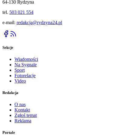
64-130 Rydzyna
tel.
503 021 554
e-mail:
redakcja@rydzyna24.pl
Sekcje
Wiadomości
Na Sygnale
Sport
Fotorelacje
Video
Redakcja
O nas
Kontakt
Zgłoś temat
Reklama
Portale