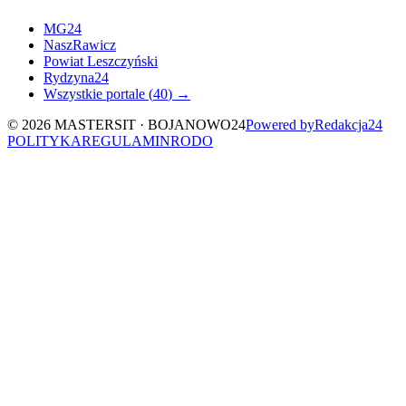
MG24
NaszRawicz
Powiat Leszczyński
Rydzyna24
Wszystkie portale (
40
) →
©
2026
MASTERSIT ·
BOJANOWO24
Powered by
Redakcja
24
POLITYKA
REGULAMIN
RODO