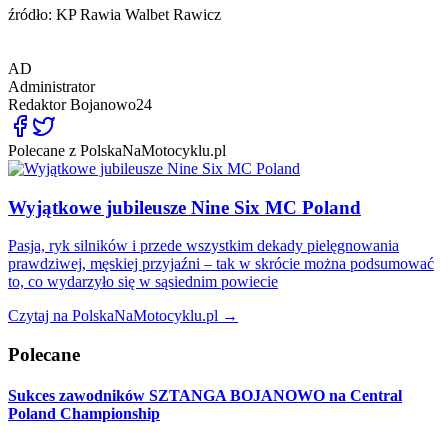
źródło: KP Rawia Walbet Rawicz
AD
Administrator
Redaktor
Bojanowo24
Polecane z PolskaNaMotocyklu.pl
Wyjątkowe jubileusze Nine Six MC Poland
Pasja, ryk silników i przede wszystkim dekady pielęgnowania
prawdziwej, męskiej przyjaźni – tak w skrócie można podsumować
to, co wydarzyło się w sąsiednim powiecie
Czytaj na PolskaNaMotocyklu.pl →
Polecane
Sukces zawodników SZTANGA BOJANOWO na Central
Poland Championship