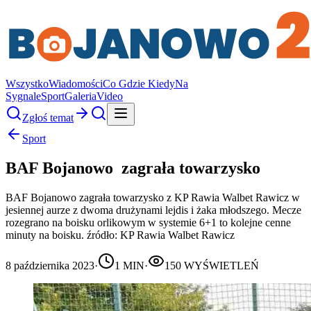
Wszystko
Wiadomości
Co Gdzie Kiedy
Na
Sygnale
Sport
Galeria
Video
Zgłoś temat
Sport
BAF Bojanowo zagrała towarzysko
BAF Bojanowo zagrała towarzysko z KP Rawia Walbet Rawicz w
jesiennej aurze z dwoma drużynami lejdis i żaka młodszego. Mecze
rozegrano na boisku orlikowym w systemie 6+1 to kolejne cenne
minuty na boisku. źródło: KP Rawia Walbet Rawicz
8 października 2023
·
1
MIN
·
150
WYŚWIETLEŃ