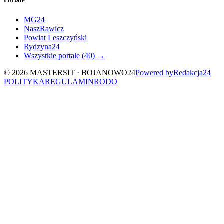
Portale
MG24
NaszRawicz
Powiat Leszczyński
Rydzyna24
Wszystkie portale (
40
) →
©
2026
MASTERSIT ·
BOJANOWO24
Powered by
Redakcja
24
POLITYKA
REGULAMIN
RODO