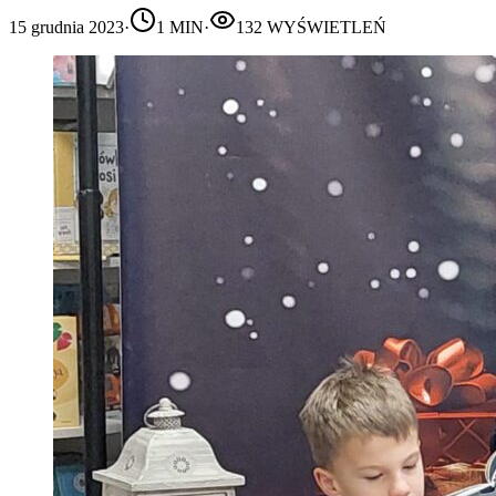
15 grudnia 2023
·
1
MIN
·
132
WYŚWIETLEŃ