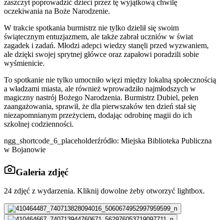
zaszczyt poprowadzić dzieci przez tę wyjątkową chwilę
oczekiwania na Boże Narodzenie.
W trakcie spotkania burmistrz nie tylko dzielił się swoim
świątecznym entuzjazmem, ale także zabrał uczniów w świat
zagadek i zadań. Młodzi adepci wiedzy stanęli przed wyzwaniem,
ale dzięki swojej sprytnej główce oraz zapałowi poradzili sobie
wyśmienicie.
To spotkanie nie tylko umocniło więzi między lokalną społecznością
a władzami miasta, ale również wprowadziło najmłodszych w
magiczny nastrój Bożego Narodzenia. Burmistrz Dubiel, pełen
zaangażowania, sprawił, że dla pierwszaków ten dzień stał się
niezapomnianym przeżyciem, dodając odrobinę magii do ich
szkolnej codzienności.
ngg_shortcode_6_placeholderźródło: Miejska Biblioteka Publiczna
w Bojanowie
Galeria zdjęć
24
zdjęć z wydarzenia. Kliknij dowolne żeby otworzyć lightbox.