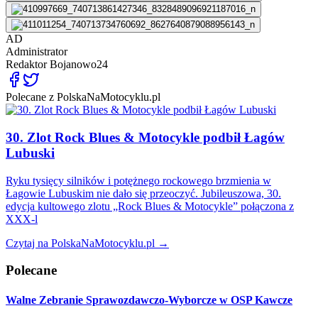
AD
Administrator
Redaktor
Bojanowo24
Polecane z PolskaNaMotocyklu.pl
30. Zlot Rock Blues & Motocykle podbił Łagów
Lubuski
Ryku tysięcy silników i potężnego rockowego brzmienia w
Łagowie Lubuskim nie dało się przeoczyć. Jubileuszowa, 30.
edycja kultowego zlotu „Rock Blues & Motocykle” połączona z
XXX-l
Czytaj na PolskaNaMotocyklu.pl →
Polecane
Walne Zebranie Sprawozdawczo-Wyborcze w OSP Kawcze