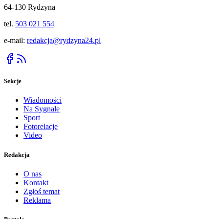
64-130 Rydzyna
tel.
503 021 554
e-mail:
redakcja@rydzyna24.pl
Sekcje
Wiadomości
Na Sygnale
Sport
Fotorelacje
Video
Redakcja
O nas
Kontakt
Zgłoś temat
Reklama