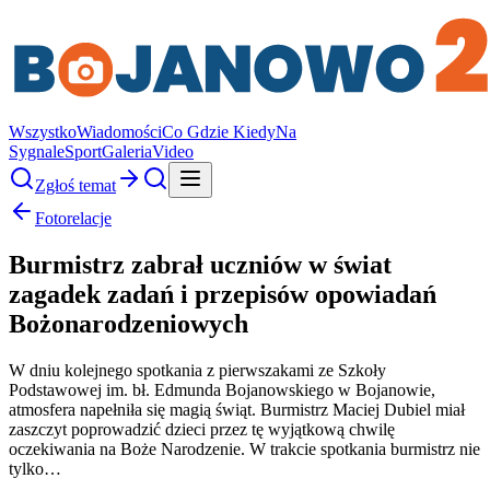
Wszystko
Wiadomości
Co Gdzie Kiedy
Na
Sygnale
Sport
Galeria
Video
Zgłoś temat
Fotorelacje
Burmistrz zabrał uczniów w świat
zagadek zadań i przepisów opowiadań
Bożonarodzeniowych
W dniu kolejnego spotkania z pierwszakami ze Szkoły
Podstawowej im. bł. Edmunda Bojanowskiego w Bojanowie,
atmosfera napełniła się magią świąt. Burmistrz Maciej Dubiel miał
zaszczyt poprowadzić dzieci przez tę wyjątkową chwilę
oczekiwania na Boże Narodzenie. W trakcie spotkania burmistrz nie
tylko…