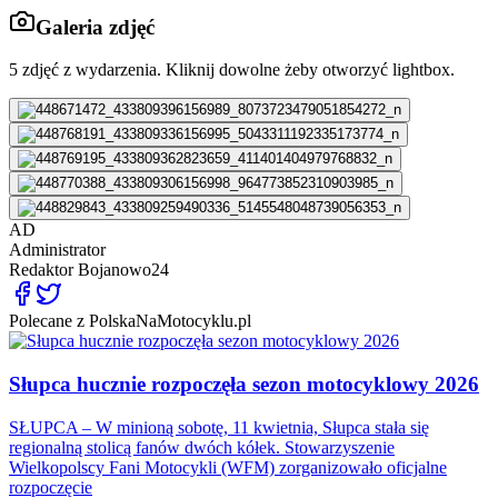
Galeria zdjęć
5
zdjęć z wydarzenia. Kliknij dowolne żeby otworzyć lightbox.
AD
Administrator
Redaktor
Bojanowo24
Polecane z PolskaNaMotocyklu.pl
Słupca hucznie rozpoczęła sezon motocyklowy 2026
SŁUPCA – W minioną sobotę, 11 kwietnia, Słupca stała się
regionalną stolicą fanów dwóch kółek. Stowarzyszenie
Wielkopolscy Fani Motocykli (WFM) zorganizowało oficjalne
rozpoczęcie