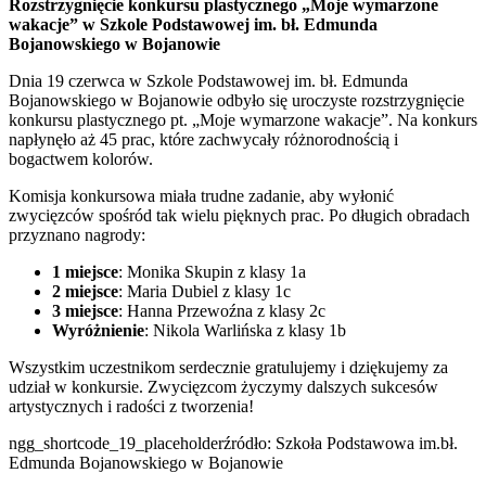
Rozstrzygnięcie konkursu plastycznego „Moje wymarzone
wakacje” w Szkole Podstawowej im. bł. Edmunda
Bojanowskiego w Bojanowie
Dnia 19 czerwca w Szkole Podstawowej im. bł. Edmunda
Bojanowskiego w Bojanowie odbyło się uroczyste rozstrzygnięcie
konkursu plastycznego pt. „Moje wymarzone wakacje”. Na konkurs
napłynęło aż 45 prac, które zachwycały różnorodnością i
bogactwem kolorów.
Komisja konkursowa miała trudne zadanie, aby wyłonić
zwycięzców spośród tak wielu pięknych prac. Po długich obradach
przyznano nagrody:
1 miejsce
: Monika Skupin z klasy 1a
2 miejsce
: Maria Dubiel z klasy 1c
3 miejsce
: Hanna Przewoźna z klasy 2c
Wyróżnienie
: Nikola Warlińska z klasy 1b
Wszystkim uczestnikom serdecznie gratulujemy i dziękujemy za
udział w konkursie. Zwycięzcom życzymy dalszych sukcesów
artystycznych i radości z tworzenia!
ngg_shortcode_19_placeholderźródło: Szkoła Podstawowa im.bł.
Edmunda Bojanowskiego w Bojanowie