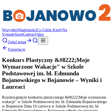
Wszystko
Wiadomości
Co Gdzie Kiedy
Na
Sygnale
Sport
Galeria
Video
Zgłoś temat
Fotorelacje
Konkurs Plastyczny &#8222;Moje
Wymarzone Wakacje" w Szkole
Podstawowej im. bł. Edmunda
Bojanowskiego w Bojanowie – Wyniki i
Laureaci
Rozstrzygnięcie konkursu plastycznego &#8222;Moje wymarzone
wakacje" w Szkole Podstawowej im. bł. Edmunda Bojanowskiego
w Bojanowie Dnia 19 czerwca w Szkole Podstawowej im. bł.
Edmunda Bojanowskiego w Bojanowie odbyło się uroczyste