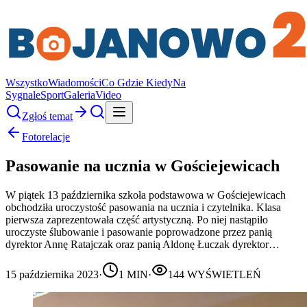
Wszystko
Wiadomości
Co Gdzie Kiedy
Na
Sygnale
Sport
Galeria
Video
Zgłoś temat
Fotorelacje
Pasowanie na ucznia w Gościejewicach
W piątek 13 października szkoła podstawowa w Gościejewicach
obchodziła uroczystość pasowania na ucznia i czytelnika. Klasa
pierwsza zaprezentowała część artystyczną. Po niej nastąpiło
uroczyste ślubowanie i pasowanie poprowadzone przez panią
dyrektor Annę Ratajczak oraz panią Aldonę Łuczak dyrektor…
15 października 2023
·
1
MIN
·
144
WYŚWIETLEŃ