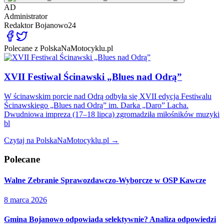
AD
Administrator
Redaktor
Bojanowo24
Polecane z PolskaNaMotocyklu.pl
XVII Festiwal Ścinawski „Blues nad Odrą”
W ścinawskim porcie nad Odrą odbyła się XVII edycja Festiwalu
Ścinawskiego „Blues nad Odrą” im. Darka „Daro” Lacha.
Dwudniowa impreza (17–18 lipca) zgromadziła miłośników muzyki
bl
Czytaj na PolskaNaMotocyklu.pl →
Polecane
Walne Zebranie Sprawozdawczo-Wyborcze w OSP Kawcze
8 marca 2026
Gmina Bojanowo odpowiada selektywnie? Analiza odpowiedzi