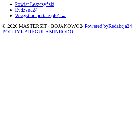
Powiat Leszczyński
Rydzyna24
Wszystkie portale (
40
) →
©
2026
MASTERSIT ·
BOJANOWO24
Powered by
Redakcja
24
POLITYKA
REGULAMIN
RODO