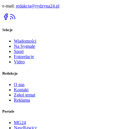
e-mail:
redakcja@rydzyna24.pl
Sekcje
Wiadomości
Na Sygnale
Sport
Fotorelacje
Video
Redakcja
O nas
Kontakt
Zgłoś temat
Reklama
Portale
MG24
NaszRawicz