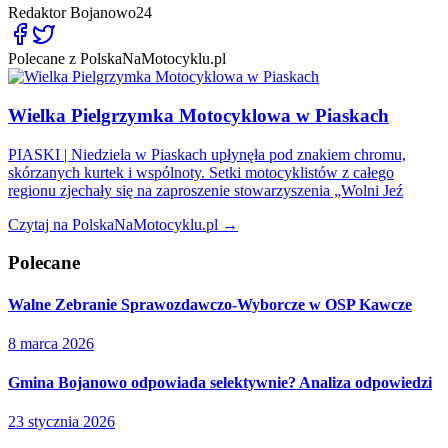
Redaktor
Bojanowo24
Polecane z PolskaNaMotocyklu.pl
Wielka Pielgrzymka Motocyklowa w Piaskach
PIASKI | Niedziela w Piaskach upłynęła pod znakiem chromu,
skórzanych kurtek i wspólnoty. Setki motocyklistów z całego
regionu zjechały się na zaproszenie stowarzyszenia „Wolni Jeź
Czytaj na PolskaNaMotocyklu.pl →
Polecane
Walne Zebranie Sprawozdawczo-Wyborcze w OSP Kawcze
8 marca 2026
Gmina Bojanowo odpowiada selektywnie? Analiza odpowiedzi
23 stycznia 2026