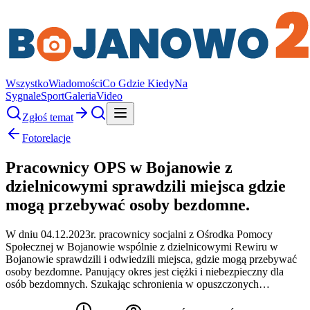
Wszystko
Wiadomości
Co Gdzie Kiedy
Na
Sygnale
Sport
Galeria
Video
Zgłoś temat
Fotorelacje
Pracownicy OPS w Bojanowie z
dzielnicowymi sprawdzili miejsca gdzie
mogą przebywać osoby bezdomne.
W dniu 04.12.2023r. pracownicy socjalni z Ośrodka Pomocy
Społecznej w Bojanowie wspólnie z dzielnicowymi Rewiru w
Bojanowie sprawdzili i odwiedzili miejsca, gdzie mogą przebywać
osoby bezdomne. Panujący okres jest ciężki i niebezpieczny dla
osób bezdomnych. Szukając schronienia w opuszczonych…