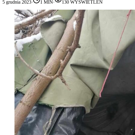
5 grudnia 2023
·
1
MIN
·
130
WYŚWIETLEŃ