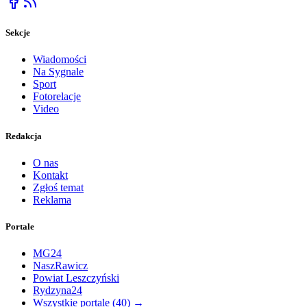
Sekcje
Wiadomości
Na Sygnale
Sport
Fotorelacje
Video
Redakcja
O nas
Kontakt
Zgłoś temat
Reklama
Portale
MG24
NaszRawicz
Powiat Leszczyński
Rydzyna24
Wszystkie portale (
40
) →