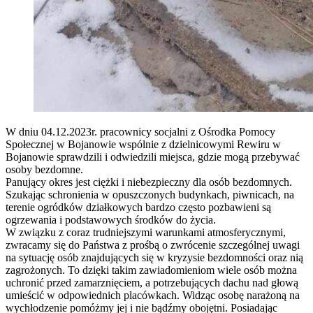
W dniu 04.12.2023r. pracownicy socjalni z Ośrodka Pomocy
Społecznej w Bojanowie wspólnie z dzielnicowymi Rewiru w
Bojanowie sprawdzili i odwiedzili miejsca, gdzie mogą przebywać
osoby bezdomne.
Panujący okres jest ciężki i niebezpieczny dla osób bezdomnych.
Szukając schronienia w opuszczonych budynkach, piwnicach, na
terenie ogródków działkowych bardzo często pozbawieni są
ogrzewania i podstawowych środków do życia.
W związku z coraz trudniejszymi warunkami atmosferycznymi,
zwracamy się do Państwa z prośbą o zwrócenie szczególnej uwagi
na sytuację osób znajdujących się w kryzysie bezdomności oraz nią
zagrożonych. To dzięki takim zawiadomieniom wiele osób można
uchronić przed zamarznięciem, a potrzebujących dachu nad głową
umieścić w odpowiednich placówkach. Widząc osobę narażoną na
wychłodzenie pomóżmy jej i nie bądźmy obojętni. Posiadając