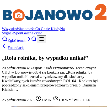
Wszystko
Wiadomości
Co Gdzie Kiedy
Na
Sygnale
Sport
Galeria
Video
Zgłoś temat
Fotorelacje
,,Rola rolnika, by wypadku unikał’’
20 października w Zespole Szkół Przyrodniczo- Technicznych
CKU w Bojanowie odbył się konkurs pn. ,,Rola rolnika, by
wypadku unikał’’, został zorganizowany dla słuchaczy
Kwalifikacyjnych kursów zawodowych ROL.04 . Konkurs był
poprzedzony szkoleniem przeprowadzonym przez p. Dariusza
Kielisia,…
25 października 2023
·
1
MIN
·
118
WYŚWIETLEŃ