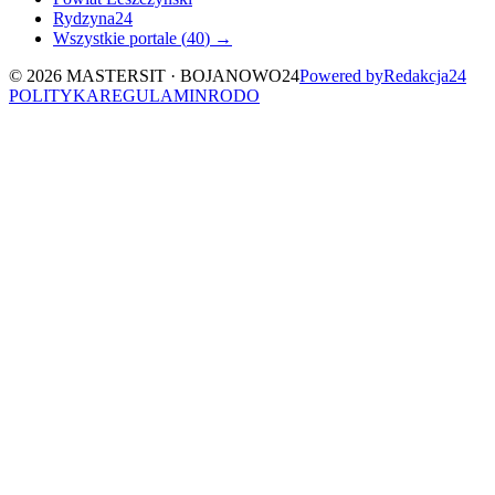
Rydzyna24
Wszystkie portale (
40
) →
©
2026
MASTERSIT ·
BOJANOWO24
Powered by
Redakcja
24
POLITYKA
REGULAMIN
RODO