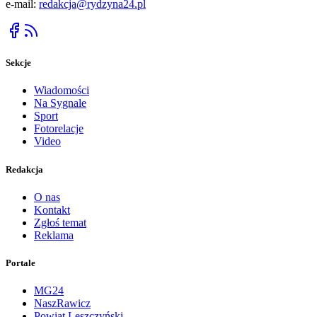
e-mail:
redakcja@rydzyna24.pl
Sekcje
Wiadomości
Na Sygnale
Sport
Fotorelacje
Video
Redakcja
O nas
Kontakt
Zgłoś temat
Reklama
Portale
MG24
NaszRawicz
Powiat Leszczyński