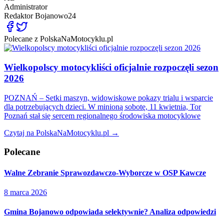
Administrator
Redaktor
Bojanowo24
Polecane z PolskaNaMotocyklu.pl
Wielkopolscy motocykliści oficjalnie rozpoczęli sezon
2026
POZNAŃ – Setki maszyn, widowiskowe pokazy trialu i wsparcie
dla potrzebujących dzieci. W minioną sobotę, 11 kwietnia, Tor
Poznań stał się sercem regionalnego środowiska motocyklowe
Czytaj na PolskaNaMotocyklu.pl →
Polecane
Walne Zebranie Sprawozdawczo-Wyborcze w OSP Kawcze
8 marca 2026
Gmina Bojanowo odpowiada selektywnie? Analiza odpowiedzi