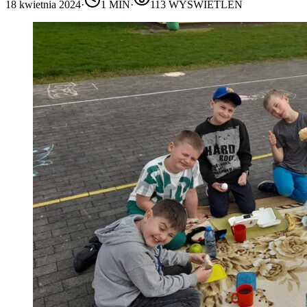
18 kwietnia 2024
·
1
MIN
·
113
WYŚWIETLEŃ