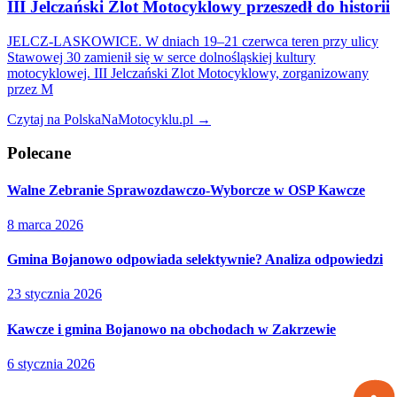
III Jelczański Zlot Motocyklowy przeszedł do historii
JELCZ-LASKOWICE. W dniach 19–21 czerwca teren przy ulicy
Stawowej 30 zamienił się w serce dolnośląskiej kultury
motocyklowej. III Jelczański Zlot Motocyklowy, zorganizowany
przez M
Czytaj na PolskaNaMotocyklu.pl →
Polecane
Walne Zebranie Sprawozdawczo-Wyborcze w OSP Kawcze
8 marca 2026
Gmina Bojanowo odpowiada selektywnie? Analiza odpowiedzi
23 stycznia 2026
Kawcze i gmina Bojanowo na obchodach w Zakrzewie
6 stycznia 2026