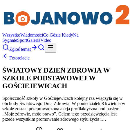
Wszystko
Wiadomości
Co Gdzie Kiedy
Na
Sygnale
Sport
Galeria
Video
Zgłoś temat
Fotorelacje
ŚWIATOWY DZIEŃ ZDROWIA W
SZKOLE PODSTAWOWEJ W
GOŚCIEJEWICACH
Społeczność szkoły w Gościejewicach kolejny raz włączyła się w
obchody Światowego Dnia Zdrowia. W poniedziałek 8 kwietnia w
szkole została przeprowadzona akcja profilaktyczna pod hasłem
„Moje zdrowie, moje prawo”. Celem tego przedsięwzięcia jest
przede wszystkim promowanie zdrowego stylu życia i…