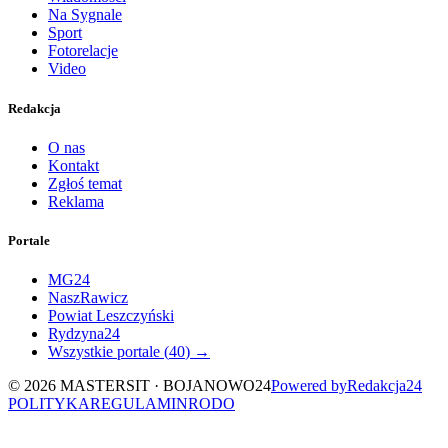
Na Sygnale
Sport
Fotorelacje
Video
Redakcja
O nas
Kontakt
Zgłoś temat
Reklama
Portale
MG24
NaszRawicz
Powiat Leszczyński
Rydzyna24
Wszystkie portale (
40
) →
©
2026
MASTERSIT ·
BOJANOWO24
Powered by
Redakcja
24
POLITYKA
REGULAMIN
RODO