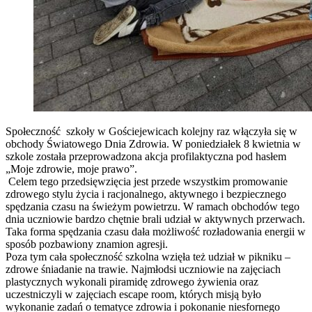
Społeczność szkoły w Gościejewicach kolejny raz włączyła się w
obchody Światowego Dnia Zdrowia. W poniedziałek 8 kwietnia w
szkole została przeprowadzona akcja profilaktyczna pod hasłem
„Moje zdrowie, moje prawo”.
Celem tego przedsięwzięcia jest przede wszystkim promowanie
zdrowego stylu życia i racjonalnego, aktywnego i bezpiecznego
spędzania czasu na świeżym powietrzu. W ramach obchodów tego
dnia uczniowie bardzo chętnie brali udział w aktywnych przerwach.
Taka forma spędzania czasu dała możliwość rozładowania energii w
sposób pozbawiony znamion agresji.
Poza tym cała społeczność szkolna wzięła też udział w pikniku –
zdrowe śniadanie na trawie. Najmłodsi uczniowie na zajęciach
plastycznych wykonali piramidę zdrowego żywienia oraz
uczestniczyli w zajęciach escape room, których misją było
wykonanie zadań o tematyce zdrowia i pokonanie niesfornego