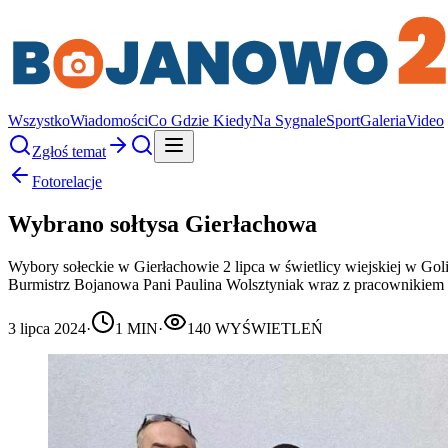
Wszystko
Wiadomości
Co Gdzie Kiedy
Na Sygnale
Sport
Galeria
Video
Zgłoś temat
Fotorelacje
Wybrano sołtysa Gierłachowa
Wybory sołeckie w Gierłachowie 2 lipca w świetlicy wiejskiej w Goli
Burmistrz Bojanowa Pani Paulina Wolsztyniak wraz z pracownikiem
3 lipca 2024
·
1
MIN
·
140
WYŚWIETLEŃ