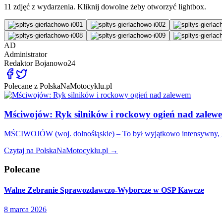
11
zdjęć z wydarzenia. Kliknij dowolne żeby otworzyć lightbox.
AD
Administrator
Redaktor
Bojanowo24
Polecane z PolskaNaMotocyklu.pl
Mściwojów: Ryk silników i rockowy ogień nad zalew
MŚCIWOJÓW (woj. dolnośląskie) – To był wyjątkowo intensywny, g
Czytaj na PolskaNaMotocyklu.pl →
Polecane
Walne Zebranie Sprawozdawczo-Wyborcze w OSP Kawcze
8 marca 2026