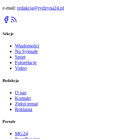
e-mail:
redakcja@rydzyna24.pl
Sekcje
Wiadomości
Na Sygnale
Sport
Fotorelacje
Video
Redakcja
O nas
Kontakt
Zgłoś temat
Reklama
Portale
MG24