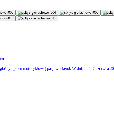
em
łośny i pełen motocyklowej pasji weekend. W dniach 5–7 czerwca 2