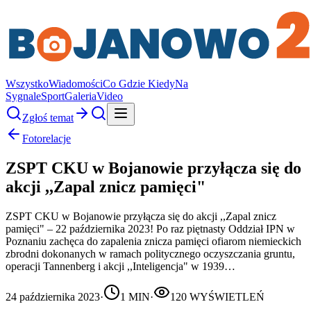
Wszystko
Wiadomości
Co Gdzie Kiedy
Na
Sygnale
Sport
Galeria
Video
Zgłoś temat
Fotorelacje
ZSPT CKU w Bojanowie przyłącza się do
akcji ,,Zapal znicz pamięci"
ZSPT CKU w Bojanowie przyłącza się do akcji ,,Zapal znicz
pamięci" – 22 października 2023! Po raz piętnasty Oddział IPN w
Poznaniu zachęca do zapalenia znicza pamięci ofiarom niemieckich
zbrodni dokonanych w ramach politycznego oczyszczania gruntu,
operacji Tannenberg i akcji ,,Inteligencja" w 1939…
24 października 2023
·
1
MIN
·
120
WYŚWIETLEŃ