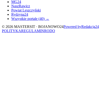
MG24
NaszRawicz
Powiat Leszczyński
Rydzyna24
Wszystkie portale (
40
) →
©
2026
MASTERSIT ·
BOJANOWO24
Powered by
Redakcja
24
POLITYKA
REGULAMIN
RODO