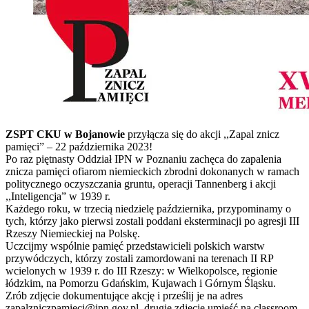
ZSPT CKU w Bojanowie
przyłącza się do akcji ,,Zapal znicz
pamięci” – 22 października 2023!
Po raz piętnasty Oddział IPN w Poznaniu zachęca do zapalenia
znicza pamięci ofiarom niemieckich zbrodni dokonanych w ramach
politycznego oczyszczania gruntu, operacji Tannenberg i akcji
,,Inteligencja” w 1939 r.
Każdego roku, w trzecią niedzielę października, przypominamy o
tych, którzy jako pierwsi zostali poddani eksterminacji po agresji III
Rzeszy Niemieckiej na Polskę.
Uczcijmy wspólnie pamięć przedstawicieli polskich warstw
przywódczych, którzy zostali zamordowani na terenach II RP
wcielonych w 1939 r. do III Rzeszy: w Wielkopolsce, regionie
łódzkim, na Pomorzu Gdańskim, Kujawach i Górnym Śląsku.
Zrób zdjęcie dokumentujące akcję i prześlij je na adres
zapalzniczpamieci@ipn.gov.pl
, drugie zdjęcie umieść na classroom