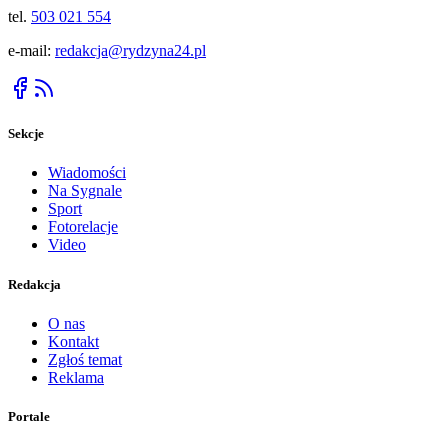
tel.
503 021 554
e-mail:
redakcja@rydzyna24.pl
Sekcje
Wiadomości
Na Sygnale
Sport
Fotorelacje
Video
Redakcja
O nas
Kontakt
Zgłoś temat
Reklama
Portale