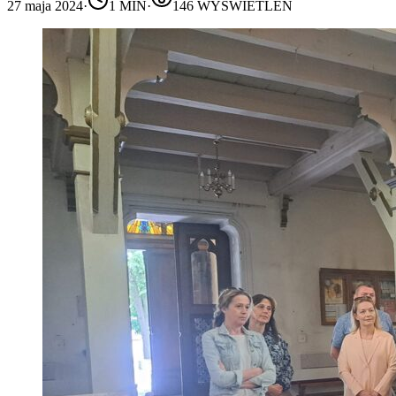
27 maja 2024
·
1
MIN
·
146
WYŚWIETLEŃ