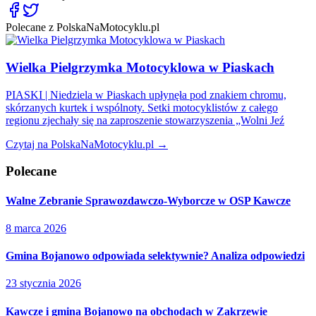
Polecane z PolskaNaMotocyklu.pl
Wielka Pielgrzymka Motocyklowa w Piaskach
PIASKI | Niedziela w Piaskach upłynęła pod znakiem chromu,
skórzanych kurtek i wspólnoty. Setki motocyklistów z całego
regionu zjechały się na zaproszenie stowarzyszenia „Wolni Jeź
Czytaj na PolskaNaMotocyklu.pl →
Polecane
Walne Zebranie Sprawozdawczo-Wyborcze w OSP Kawcze
8 marca 2026
Gmina Bojanowo odpowiada selektywnie? Analiza odpowiedzi
23 stycznia 2026
Kawcze i gmina Bojanowo na obchodach w Zakrzewie