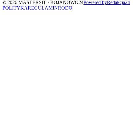
©
2026
MASTERSIT ·
BOJANOWO24
Powered by
Redakcja
24
POLITYKA
REGULAMIN
RODO