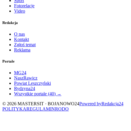
Sport
Fotorelacje
Video
Redakcja
O nas
Kontakt
Zgłoś temat
Reklama
Portale
MG24
NaszRawicz
Powiat Leszczyński
Rydzyna24
Wszystkie portale (
40
) →
©
2026
MASTERSIT ·
BOJANOWO24
Powered by
Redakcja
24
POLITYKA
REGULAMIN
RODO