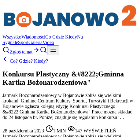
Wszystko
Wiadomości
Co Gdzie Kiedy
Na
Sygnale
Sport
Galeria
Video
Zgłoś temat
Co? Gdzie? Kiedy?
Konkursu Plastyczny &#8222;Gminna
Kartka Bożonarodzeniowa"
Jarmark Bożonarodzeniowy w Bojanowie zbliża się wielkimi
krokami. Gminne Centrum Kultury, Sportu, Turystyki i Rekreacji w
Bojanowie ogłasza kolejną edycję Konkursu Plastycznego
&#8222;Gminna Kartka Bożonarodzeniowa" Prace można składać
do 24 listopada br. Poniżej znajduje się regulamin konkursu i…
28 października 2023
·
1
MIN
·
147
WYŚWIETLEŃ
Jarmark Bożonarodzeniowy w Bojanowie zbliża się wielkimi