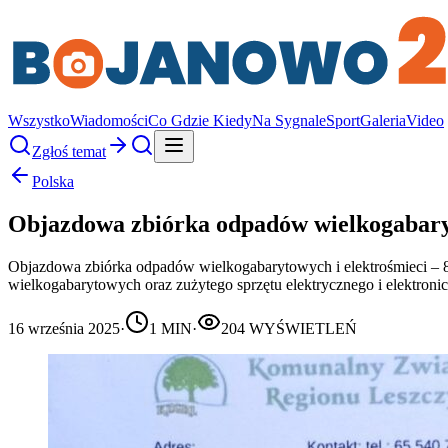
Wszystko
Wiadomości
Co Gdzie Kiedy
Na Sygnale
Sport
Galeria
Video
Zgłoś temat
Polska
Objazdowa zbiórka odpadów wielkogabaryt
Objazdowa zbiórka odpadów wielkogabarytowych i elektrośmieci – 
wielkogabarytowych oraz zużytego sprzętu elektrycznego i elektron
16 września 2025
·
1
MIN
·
204
WYŚWIETLEŃ