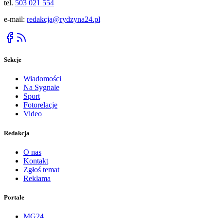
tel.
503 021 554
e-mail:
redakcja@rydzyna24.pl
Sekcje
Wiadomości
Na Sygnale
Sport
Fotorelacje
Video
Redakcja
O nas
Kontakt
Zgłoś temat
Reklama
Portale
MG24