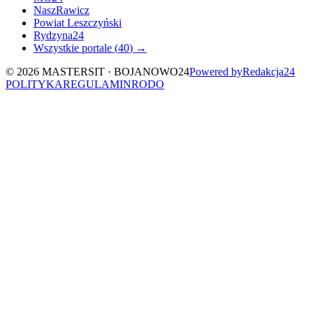
NaszRawicz
Powiat Leszczyński
Rydzyna24
Wszystkie portale (
40
) →
©
2026
MASTERSIT ·
BOJANOWO24
Powered by
Redakcja
24
POLITYKA
REGULAMIN
RODO