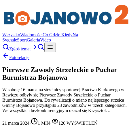
Wszystko
Wiadomości
Co Gdzie Kiedy
Na
Sygnale
Sport
Galeria
Video
Zgłoś temat
Fotorelacje
Pierwsze Zawody Strzeleckie o Puchar
Burmistrza Bojanowa
W sobotę 16 marca na strzelnicy sportowej Bractwa Kurkowego w
Rawiczu odbyły się Pierwsze Zawody Strzeleckie o Puchar
Burmistrza Bojanowa. Do rywalizacji o miano najlepszego strzelca
Gminy Bojanowo przystąpiło 23 zawodników w trzech kategoriach.
We wszystkich bezkonkurencyjnym okazał się Krzysztof…
21 marca 2024
·
1
MIN
·
126
WYŚWIETLEŃ