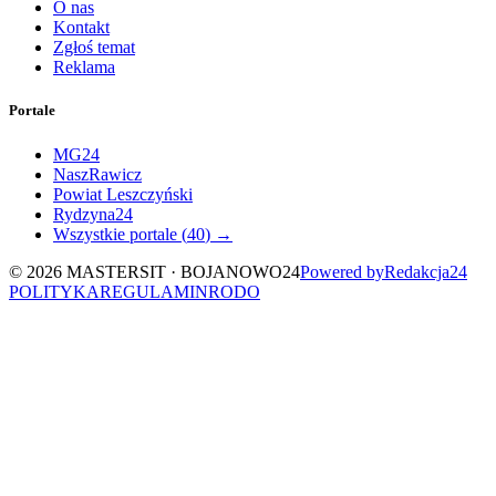
O nas
Kontakt
Zgłoś temat
Reklama
Portale
MG24
NaszRawicz
Powiat Leszczyński
Rydzyna24
Wszystkie portale (
40
) →
©
2026
MASTERSIT ·
BOJANOWO24
Powered by
Redakcja
24
POLITYKA
REGULAMIN
RODO