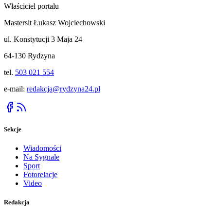
Właściciel portalu
Mastersit Łukasz Wojciechowski
ul. Konstytucji 3 Maja 24
64-130 Rydzyna
tel.
503 021 554
e-mail:
redakcja@rydzyna24.pl
Sekcje
Wiadomości
Na Sygnale
Sport
Fotorelacje
Video
Redakcja