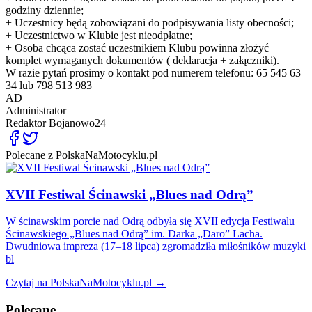
godziny dziennie;
+ Uczestnicy będą zobowiązani do podpisywania listy obecności;
+ Uczestnictwo w Klubie jest nieodpłatne;
+ Osoba chcąca zostać uczestnikiem Klubu powinna złożyć
komplet wymaganych dokumentów ( deklaracja + załączniki).
W razie pytań prosimy o kontakt pod numerem telefonu: 65 545 63
34 lub 798 513 983
AD
Administrator
Redaktor
Bojanowo24
Polecane z PolskaNaMotocyklu.pl
XVII Festiwal Ścinawski „Blues nad Odrą”
W ścinawskim porcie nad Odrą odbyła się XVII edycja Festiwalu
Ścinawskiego „Blues nad Odrą” im. Darka „Daro” Lacha.
Dwudniowa impreza (17–18 lipca) zgromadziła miłośników muzyki
bl
Czytaj na PolskaNaMotocyklu.pl →
Polecane