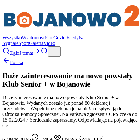
Wszystko
Wiadomości
Co Gdzie Kiedy
Na
Sygnale
Sport
Galeria
Video
Zgłoś temat
Polska
Duże zainteresowanie ma nowo powstały
Klub Senior + w Bojanowie
Duże zainteresowanie ma nowo powstały Klub Senior + w
Bojanowie. Wydanych zostało już ponad 80 deklaracji
uczestnictwa. Wypełnione deklaracje na bieżąco spływają do
Ośrodka Pomocy Społecznej. Na Państwa zgłoszenia OPS czeka do
15.02.2024 r. Serdecznie zapraszamy. Odpowiadając na pojawiające
się…
6 lutego 2024
·
1
MIN
·
139
WYŚWIETLEŃ