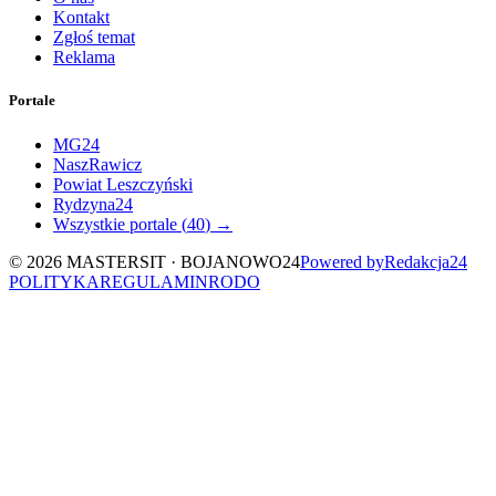
Kontakt
Zgłoś temat
Reklama
Portale
MG24
NaszRawicz
Powiat Leszczyński
Rydzyna24
Wszystkie portale (
40
) →
©
2026
MASTERSIT ·
BOJANOWO24
Powered by
Redakcja
24
POLITYKA
REGULAMIN
RODO