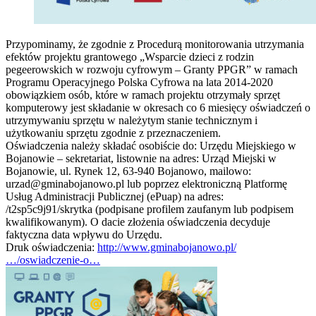
Przypominamy, że zgodnie z Procedurą monitorowania utrzymania
efektów projektu grantowego „Wsparcie dzieci z rodzin
pegeerowskich w rozwoju cyfrowym – Granty PPGR” w ramach
Programu Operacyjnego Polska Cyfrowa na lata 2014-2020
obowiązkiem osób, które w ramach projektu otrzymały sprzęt
komputerowy jest składanie w okresach co 6 miesięcy oświadczeń o
utrzymywaniu sprzętu w należytym stanie technicznym i
użytkowaniu sprzętu zgodnie z przeznaczeniem.
Oświadczenia należy składać osobiście do: Urzędu Miejskiego w
Bojanowie – sekretariat, listownie na adres: Urząd Miejski w
Bojanowie, ul. Rynek 12, 63-940 Bojanowo, mailowo:
urzad@gminabojanowo.pl
lub poprzez elektroniczną Platformę
Usług Administracji Publicznej (ePuap) na adres:
/t2sp5c9j91/skrytka (podpisane profilem zaufanym lub podpisem
kwalifikowanym). O dacie złożenia oświadczenia decyduje
faktyczna data wpływu do Urzędu.
Druk oświadczenia:
http://www.gminabojanowo.pl/
…/oswiadczenie-o…