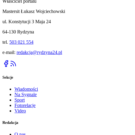
Właściciel portalu
Mastersit Łukasz Wojciechowski
ul. Konstytucji 3 Maja 24
64-130 Rydzyna
tel.
503 021 554
e-mail:
redakcja@rydzyna24.pl
Sekcje
Wiadomości
Na Sygnale
Sport
Fotorelacje
Video
Redakcja
O nas