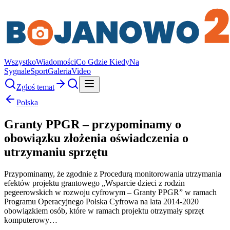
Wszystko
Wiadomości
Co Gdzie Kiedy
Na
Sygnale
Sport
Galeria
Video
Zgłoś temat
Polska
Granty PPGR – przypominamy o
obowiązku złożenia oświadczenia o
utrzymaniu sprzętu
Przypominamy, że zgodnie z Procedurą monitorowania utrzymania
efektów projektu grantowego „Wsparcie dzieci z rodzin
pegeerowskich w rozwoju cyfrowym – Granty PPGR” w ramach
Programu Operacyjnego Polska Cyfrowa na lata 2014-2020
obowiązkiem osób, które w ramach projektu otrzymały sprzęt
komputerowy…