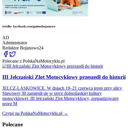
źródło: facebook.com/gminabojanowo
AD
Administrator
Redaktor
Bojanowo24
Polecane z PolskaNaMotocyklu.pl
III Jelczański Zlot Motocyklowy przeszedł do historii
JELCZ-LASKOWICE. W dniach 19–21 czerwca teren przy ulicy
Stawowej 30 zamienił się w serce dolnośląskiej kultury
motocyklowej. III Jelczański Zlot Motocyklowy, zorganizowany
przez M
Czytaj na PolskaNaMotocyklu.pl →
Polecane