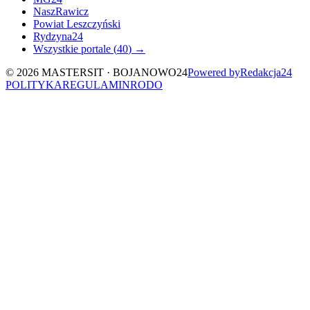
NaszRawicz
Powiat Leszczyński
Rydzyna24
Wszystkie portale (
40
) →
©
2026
MASTERSIT ·
BOJANOWO24
Powered by
Redakcja
24
POLITYKA
REGULAMIN
RODO