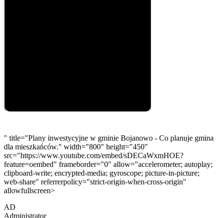
" title="Plany inwestycyjne w gminie Bojanowo - Co planuje gmina
dla mieszkańców." width="800" height="450"
src="https://www.youtube.com/embed/sDECaWxmHOE?
feature=oembed" frameborder="0" allow="accelerometer; autoplay;
clipboard-write; encrypted-media; gyroscope; picture-in-picture;
web-share" referrerpolicy="strict-origin-when-cross-origin"
allowfullscreen>
AD
Administrator