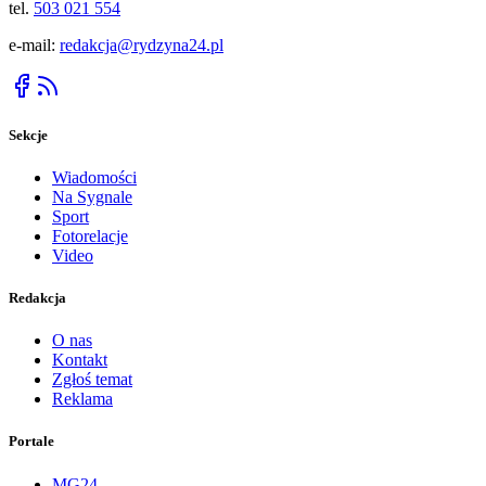
tel.
503 021 554
e-mail:
redakcja@rydzyna24.pl
Sekcje
Wiadomości
Na Sygnale
Sport
Fotorelacje
Video
Redakcja
O nas
Kontakt
Zgłoś temat
Reklama
Portale
MG24