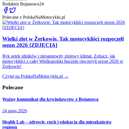
Redaktor
Bojanowo24
Polecane z PolskaNaMotocyklu.pl
Wielki zlot w Żerkowie. Tak motocykliści rozpoczęli
sezon 2026 [ZDJĘCIA]
Ryk setek silników i niesamowity zlotowy klimat. Zobacz, jak
motocykliści z całej Wielkopolski hucznie otworzyli sezon 2026 w
Żerkowie!
Czytaj na PolskaNaMotocyklu.pl →
Polecane
Ważny komunikat dla krwiodawców z Bojanowa
24 maja 2026
Health Lab – zdrowie, ruch i edukacja dla mieszkańców
regionu