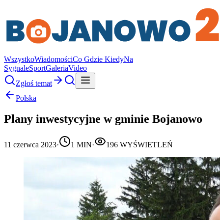
Wszystko
Wiadomości
Co Gdzie Kiedy
Na
Sygnale
Sport
Galeria
Video
Zgłoś temat
Polska
Plany inwestycyjne w gminie Bojanowo
11 czerwca 2023
·
1
MIN
·
196
WYŚWIETLEŃ