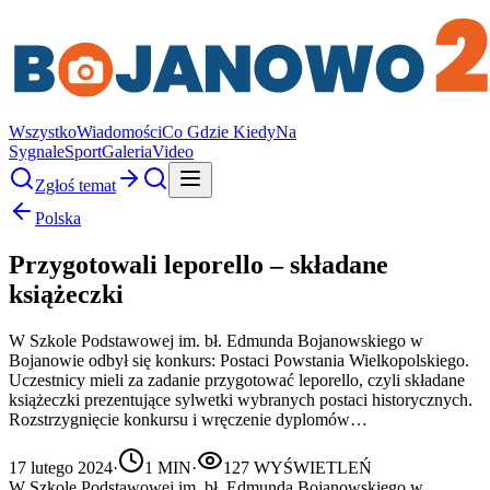
Wszystko
Wiadomości
Co Gdzie Kiedy
Na
Sygnale
Sport
Galeria
Video
Zgłoś temat
Polska
Przygotowali leporello – składane
książeczki
W Szkole Podstawowej im. bł. Edmunda Bojanowskiego w
Bojanowie odbył się konkurs: Postaci Powstania Wielkopolskiego.
Uczestnicy mieli za zadanie przygotować leporello, czyli składane
książeczki prezentujące sylwetki wybranych postaci historycznych.
Rozstrzygnięcie konkursu i wręczenie dyplomów…
17 lutego 2024
·
1
MIN
·
127
WYŚWIETLEŃ
W Szkole Podstawowej im. bł. Edmunda Bojanowskiego w