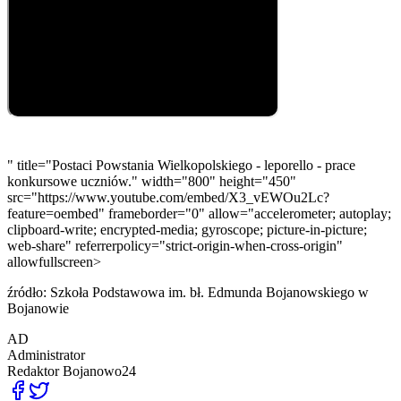
" title="Postaci Powstania Wielkopolskiego - leporello - prace
konkursowe uczniów." width="800" height="450"
src="https://www.youtube.com/embed/X3_vEWOu2Lc?
feature=oembed" frameborder="0" allow="accelerometer; autoplay;
clipboard-write; encrypted-media; gyroscope; picture-in-picture;
web-share" referrerpolicy="strict-origin-when-cross-origin"
allowfullscreen>
źródło: Szkoła Podstawowa im. bł. Edmunda Bojanowskiego w
Bojanowie
AD
Administrator
Redaktor
Bojanowo24