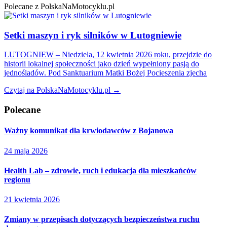
Polecane z PolskaNaMotocyklu.pl
Setki maszyn i ryk silników w Lutogniewie
LUTOGNIEW – Niedziela, 12 kwietnia 2026 roku, przejdzie do
historii lokalnej społeczności jako dzień wypełniony pasją do
jednośladów. Pod Sanktuarium Matki Bożej Pocieszenia zjecha
Czytaj na PolskaNaMotocyklu.pl →
Polecane
Ważny komunikat dla krwiodawców z Bojanowa
24 maja 2026
Health Lab – zdrowie, ruch i edukacja dla mieszkańców
regionu
21 kwietnia 2026
Zmiany w przepisach dotyczących bezpieczeństwa ruchu