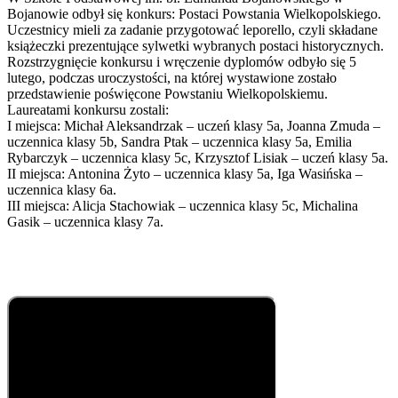
Bojanowie odbył się konkurs: Postaci Powstania Wielkopolskiego.
Uczestnicy mieli za zadanie przygotować leporello, czyli składane
książeczki prezentujące sylwetki wybranych postaci historycznych.
Rozstrzygnięcie konkursu i wręczenie dyplomów odbyło się 5
lutego, podczas uroczystości, na której wystawione zostało
przedstawienie poświęcone Powstaniu Wielkopolskiemu.
Laureatami konkursu zostali:
I miejsca: Michał Aleksandrzak – uczeń klasy 5a, Joanna Zmuda –
uczennica klasy 5b, Sandra Ptak – uczennica klasy 5a, Emilia
Rybarczyk – uczennica klasy 5c, Krzysztof Lisiak – uczeń klasy 5a.
II miejsca: Antonina Żyto – uczennica klasy 5a, Iga Wasińska –
uczennica klasy 6a.
III miejsca: Alicja Stachowiak – uczennica klasy 5c, Michalina
Gasik – uczennica klasy 7a.