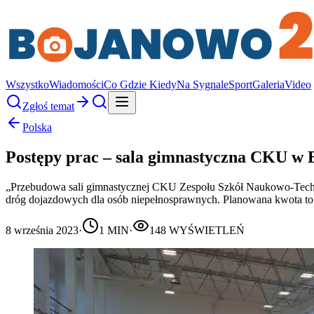
Wszystko
Wiadomości
Co Gdzie Kiedy
Na Sygnale
Sport
Galeria
Video
Zgłoś temat
Polska
Postępy prac – sala gimnastyczna CKU w 
„Przebudowa sali gimnastycznej CKU Zespołu Szkół Naukowo-Techn
dróg dojazdowych dla osób niepełnosprawnych. Planowana kwota to
8 września 2023
·
1
MIN
·
148
WYŚWIETLEŃ