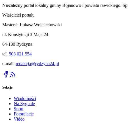
Niezależny portal lokalny
gminy Bojanowo i powiatu rawickiego
. Sp
Właściciel portalu
Mastersit Łukasz Wojciechowski
ul. Konstytucji 3 Maja 24
64-130 Rydzyna
tel.
503 021 554
e-mail:
redakcja@rydzyna24.pl
Sekcje
Wiadomości
Na Sygnale
Sport
Fotorelacje
Video