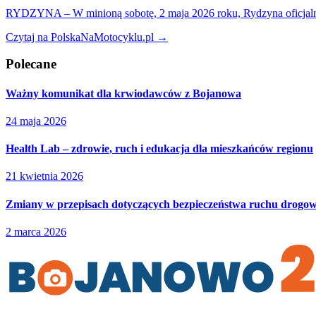
RYDZYNA – W minioną sobotę, 2 maja 2026 roku, Rydzyna oficjalnie 
Czytaj na PolskaNaMotocyklu.pl →
Polecane
Ważny komunikat dla krwiodawców z Bojanowa
24 maja 2026
Health Lab – zdrowie, ruch i edukacja dla mieszkańców regionu
21 kwietnia 2026
Zmiany w przepisach dotyczących bezpieczeństwa ruchu drogo
2 marca 2026