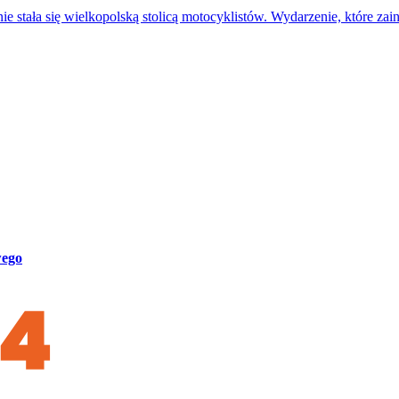
stała się wielkopolską stolicą motocyklistów. Wydarzenie, które zai
wego