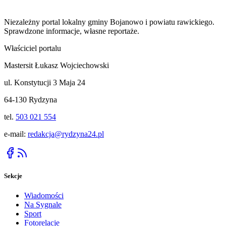
Niezależny portal lokalny
gminy Bojanowo i powiatu rawickiego
.
Sprawdzone informacje, własne reportaże.
Właściciel portalu
Mastersit Łukasz Wojciechowski
ul. Konstytucji 3 Maja 24
64-130 Rydzyna
tel.
503 021 554
e-mail:
redakcja@rydzyna24.pl
Sekcje
Wiadomości
Na Sygnale
Sport
Fotorelacje