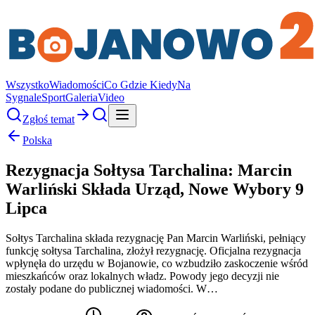
Wszystko
Wiadomości
Co Gdzie Kiedy
Na
Sygnale
Sport
Galeria
Video
Zgłoś temat
Polska
Rezygnacja Sołtysa Tarchalina: Marcin
Warliński Składa Urząd, Nowe Wybory 9
Lipca
Sołtys Tarchalina składa rezygnację Pan Marcin Warliński, pełniący
funkcję sołtysa Tarchalina, złożył rezygnację. Oficjalna rezygnacja
wpłynęła do urzędu w Bojanowie, co wzbudziło zaskoczenie wśród
mieszkańców oraz lokalnych władz. Powody jego decyzji nie
zostały podane do publicznej wiadomości. W…