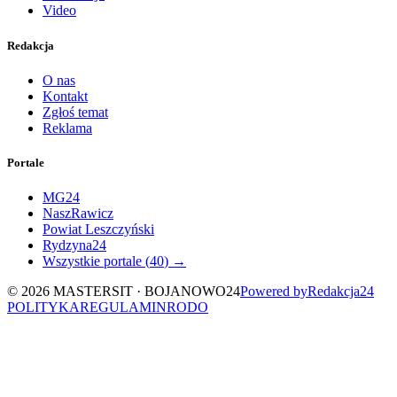
Video
Redakcja
O nas
Kontakt
Zgłoś temat
Reklama
Portale
MG24
NaszRawicz
Powiat Leszczyński
Rydzyna24
Wszystkie portale (
40
) →
©
2026
MASTERSIT ·
BOJANOWO24
Powered by
Redakcja
24
POLITYKA
REGULAMIN
RODO