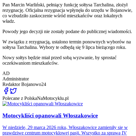
Pan Marcin Warliński, pełniący funkcję sołtysa Tarchalina, złożył
rezygnację. Oficjalna rezygnacja wpłynęła do urzędu w Bojanowie,
co wzbudziło zaskoczenie wśród mieszkańców oraz lokalnych
władz.
Powody jego decyzji nie zostały podane do publicznej wiadomości.
W związku z rezygnacją, ustalono termin ponownych wyborów na
sołtysa Tarchalina. Wybory te odbędą się 9 lipca bieżącego roku.
Nowy sołtys będzie miał przed sobą wyzwanie, by sprostać
oczekiwaniom mieszkańców.
AD
Administrator
Redaktor
Bojanowo24
Polecane z PolskaNaMotocyklu.pl
Motocykliści opanowali Włoszakowice
W niedzielę, 29 marca 2026 roku, Włoszakowice zamieniły się w
prawdziwe centrum motocyklowej pasji. Wszystko za sprawą IV