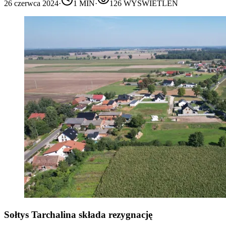
26 czerwca 2024
·
1
MIN
·
126
WYŚWIETLEŃ
Sołtys Tarchalina składa rezygnację