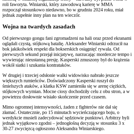
roli faworyta. Winiarski, który zawodową karierę w MMA
rozpoczął stosunkowo niedawno, bo w grudniu 2024 roku, miał
jednak zupełnie inny plan na ten wieczór.
Wojna na twardych zasadach
Od pierwszego gongu fani zgromadzeni na hali oraz przed ekranami
oglądali czystą, stójkową batalię. Aleksander Winiarski odrzucił na
bok jakikolwiek respekt dla bokserskich osiągnięć rywala. Od
pierwszych sekund przejął inicjatywę, narzucając mordercze tempo i
wywierając nieustanną presję. Kasperski zmuszony był do krążenia
wokół siatki i szukania kontrataków.
W drugiej i trzeciej odsłonie walki widowisko nabrało jeszcze
większych rumieńców. Doświadczony Kasperski ruszył do
śmielszych ataków, a klatka KSW zamieniła się w arenę ciężkich,
stójkowych wymian. Mocne ciosy dochodziły celu z obu stron, a w
powietrzu dosłownie wisiało skończenie przed czasem.
Mimo ogromnej intensywności, żaden z fighterów nie dał się
złamać. Ostatecznie, po 15 minutach wycieńczającego boju, o
werdykcie musieli zadecydować sędziowie punktowi. Arbitrzy byli
jednak wyjątkowo zgodni – jednogłośną decyzją w stosunku 3 x
30-27 zwycięzcą ogłoszono Aleksandra Winiarskiego.