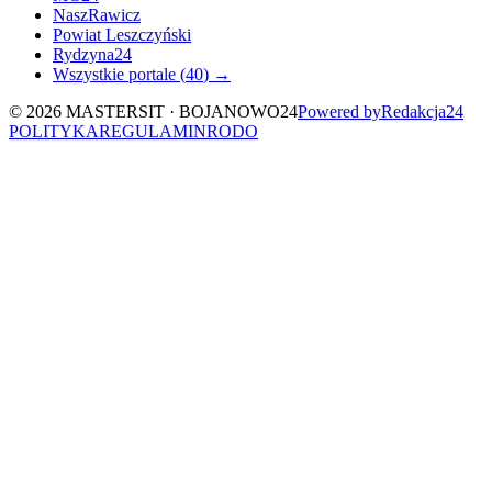
NaszRawicz
Powiat Leszczyński
Rydzyna24
Wszystkie portale (
40
) →
©
2026
MASTERSIT ·
BOJANOWO24
Powered by
Redakcja
24
POLITYKA
REGULAMIN
RODO