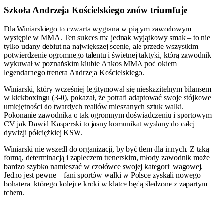
Szkoła Andrzeja Kościelskiego znów triumfuje
Dla Winiarskiego to czwarta wygrana w piątym zawodowym
występie w MMA. Ten sukces ma jednak wyjątkowy smak – to nie
tylko udany debiut na największej scenie, ale przede wszystkim
potwierdzenie ogromnego talentu i świetnej taktyki, którą zawodnik
wykuwał w poznańskim klubie Ankos MMA pod okiem
legendarnego trenera Andrzeja Kościelskiego.
Winiarski, który wcześniej legitymował się nieskazitelnym bilansem
w kickboxingu (3-0), pokazał, że potrafi adaptować swoje stójkowe
umiejętności do twardych realiów mieszanych sztuk walki.
Pokonanie zawodnika o tak ogromnym doświadczeniu i sportowym
CV jak Dawid Kasperski to jasny komunikat wysłany do całej
dywizji półciężkiej KSW.
Winiarski nie wszedł do organizacji, by być tłem dla innych. Z taką
formą, determinacją i zapleczem trenerskim, młody zawodnik może
bardzo szybko namieszać w czołówce swojej kategorii wagowej.
Jedno jest pewne – fani sportów walki w Polsce zyskali nowego
bohatera, którego kolejne kroki w klatce będą śledzone z zapartym
tchem.