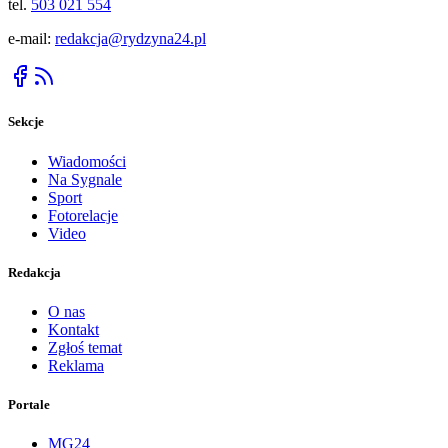
tel.
503 021 554
e-mail:
redakcja@rydzyna24.pl
Sekcje
Wiadomości
Na Sygnale
Sport
Fotorelacje
Video
Redakcja
O nas
Kontakt
Zgłoś temat
Reklama
Portale
MG24