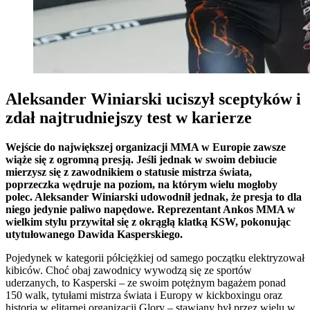
Aleksander Winiarski uciszył sceptyków i
zdał najtrudniejszy test w karierze
Wejście do największej organizacji MMA w Europie zawsze
wiąże się z ogromną presją. Jeśli jednak w swoim debiucie
mierzysz się z zawodnikiem o statusie mistrza świata,
poprzeczka wędruje na poziom, na którym wielu mogłoby
polec. Aleksander Winiarski udowodnił jednak, że presja to dla
niego jedynie paliwo napędowe. Reprezentant Ankos MMA w
wielkim stylu przywitał się z okrągłą klatką KSW, pokonując
utytułowanego Dawida Kasperskiego.
Pojedynek w kategorii półciężkiej od samego początku elektryzował
kibiców. Choć obaj zawodnicy wywodzą się ze sportów
uderzanych, to Kasperski – ze swoim potężnym bagażem ponad
150 walk, tytułami mistrza świata i Europy w kickboxingu oraz
historią w elitarnej organizacji Glory – stawiany był przez wielu w