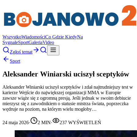
Wszystko
Wiadomości
Co Gdzie Kiedy
Na
Sygnale
Sport
Galeria
Video
Zgłoś temat
Sport
Aleksander Winiarski uciszył sceptyków
Aleksander Winiarski uciszył sceptyków i zdał najtrudniejszy test w
karierze Wejście do największej organizacji MMA w Europie
zawsze wiąże się z ogromną presją. Jeśli jednak w swoim debiucie
mierzysz się z zawodnikiem o statusie mistrza świata, poprzeczka
wędruje na poziom, na którym wielu mogłoby…
24 maja 2026
·
2
MIN
·
237
WYŚWIETLEŃ