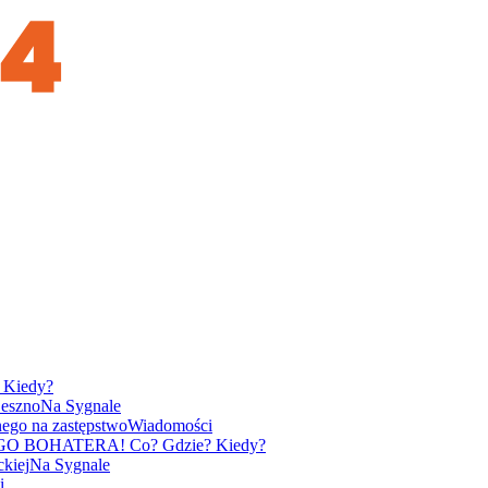
 Kiedy?
Leszno
Na Sygnale
ego na zastępstwo
Wiadomości
EGO BOHATERA!
Co? Gdzie? Kiedy?
ckiej
Na Sygnale
i