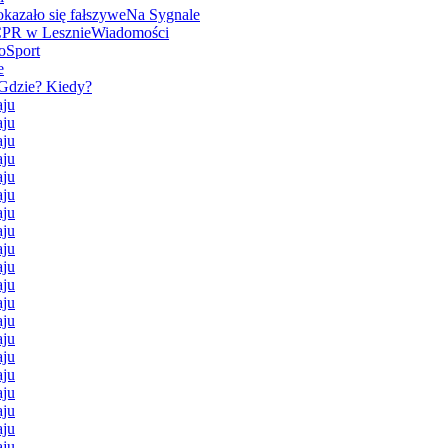
kazało się fałszywe
Na Sygnale
CPR w Lesznie
Wiadomości
o
Sport
e
Gdzie? Kiedy?
aju
aju
aju
aju
aju
aju
aju
aju
aju
aju
aju
aju
aju
aju
aju
aju
aju
aju
aju
aju