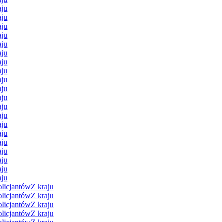
aju
aju
aju
aju
aju
aju
aju
aju
aju
aju
aju
aju
aju
aju
aju
aju
aju
aju
aju
aju
licjantów
Z kraju
licjantów
Z kraju
licjantów
Z kraju
licjantów
Z kraju