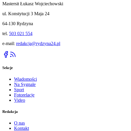
Mastersit Łukasz Wojciechowski
ul. Konstytucji 3 Maja 24
64-130 Rydzyna
tel.
503 021 554
e-mail:
redakcja@rydzyna24.pl
Sekcje
Wiadomości
Na Sygnale
Sport
Fotorelacje
Video
Redakcja
O nas
Kontakt