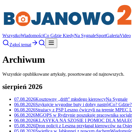
Wszystko
Wiadomości
Co Gdzie Kiedy
Na Sygnale
Sport
Galeria
Video
Zgłoś temat
Archiwum
Wszystkie opublikowane artykuły, posortowane od najnowszych.
sierpień 2026
07.08.2026
Kosztowny „drift” młodego kierowcy
Na Sygnale
06.08.2026
Szykujcie wygodne buty i dobry nastrój
Co? Gdzie?
06.08.2026
Strażacy z PSP Leszno ćwiczyli na terenie MPEC 
06.08.2026
MGOPS w Rydzynie poszukuje pracownika socjaln
06.08.2026
KLASYKA NA SZOSIE I POMOC DLA MAŁ
05.08.2026
Dron policji z Leszna przyłapał kierowców na Osie
05.08.2026
Świetlica w Jabłonnej z nowym dachem
Wiadomośc