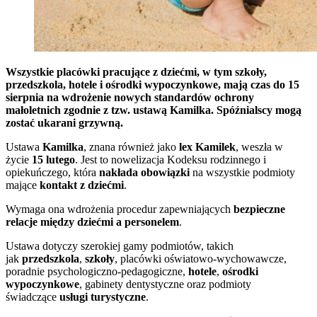
Wszystkie placówki pracujące z dziećmi, w tym szkoły,
przedszkola, hotele i ośrodki wypoczynkowe, mają czas do 15
sierpnia na wdrożenie nowych standardów ochrony
małoletnich zgodnie z tzw. ustawą Kamilka. Spóźnialscy mogą
zostać ukarani grzywną.
Ustawa
Kamilka
, znana również jako
lex Kamilek
, weszła w
życie
15 lutego
. Jest to nowelizacja Kodeksu rodzinnego i
opiekuńczego, która
nakłada obowiązki
na wszystkie podmioty
mające
kontakt z dziećmi
.
Wymaga ona wdrożenia procedur zapewniających
bezpieczne
relacje między dziećmi a personelem
.
Ustawa dotyczy szerokiej gamy podmiotów, takich
jak
przedszkola
,
szkoły
, placówki oświatowo-wychowawcze,
poradnie psychologiczno-pedagogiczne,
hotele
,
ośrodki
wypoczynkowe
, gabinety dentystyczne oraz podmioty
świadczące
usługi turystyczne
.