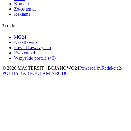
Kontakt
Zgłoś temat
Reklama
Portale
MG24
NaszRawicz
Powiat Leszczyński
Rydzyna24
Wszystkie portale (
40
) →
©
2026
MASTERSIT ·
BOJANOWO24
Powered by
Redakcja
24
POLITYKA
REGULAMIN
RODO