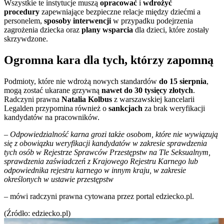
Wszystkie te instytucje muszą
opracować
i
wdrożyć
procedury
zapewniające bezpieczne relacje między dziećmi a
personelem,
sposoby interwencji
w przypadku podejrzenia
zagrożenia dziecka oraz
plany
wsparcia
dla dzieci, które zostały
skrzywdzone.
Ogromna kara dla tych, którzy zapomną
Podmioty, które nie wdrożą nowych standardów
do 15 sierpnia
,
mogą zostać ukarane grzywną
nawet do 30 tysięcy złotych
.
Radczyni prawna
Natalia Kolbus
z warszawskiej kancelarii
Legalden przypomina również o
sankcjach
za brak weryfikacji
kandydatów na pracowników.
– Odpowiedzialność karna grozi także osobom, które nie wywiązują
się z obowiązku weryfikacji kandydatów w zakresie sprawdzenia
tych osób w Rejestrze Sprawców Przestępstw na Tle Seksualnym,
sprawdzenia zaświadczeń z Krajowego Rejestru Karnego lub
odpowiednika rejestru karnego w innym kraju, w zakresie
określonych w ustawie przestępstw
– mówi radczyni prawna cytowana przez portal edziecko.pl.
(Źródło: edziecko.pl)