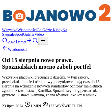
Wszystko
Wiadomości
Co Gdzie Kiedy
Na
Sygnale
Sport
Galeria
Video
Zgłoś temat
Wiadomości
Od 15 sierpnia nowe prawo.
Spóźnialskich mocno zaboli portfel
Wszystkie placówki pracujące z dziećmi, w tym szkoły,
przedszkola, hotele i ośrodki wypoczynkowe, mają czas do 15
sierpnia na wdrożenie nowych standardów ochrony małoletnich
zgodnie z tzw. ustawą Kamilka. Spóźnialscy mogą zostać ukarani
grzywną. Ustawa Kamilka, znana również jako lex Kamilek,…
23 lipca 2024
·
1
MIN
·
123
WYŚWIETLEŃ