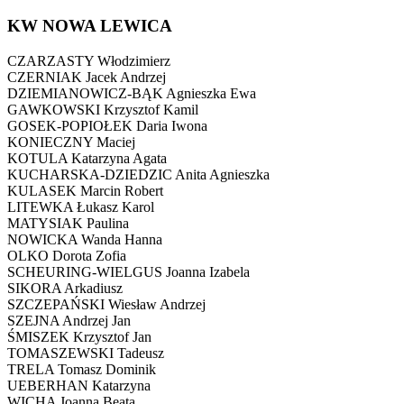
KW NOWA LEWICA
CZARZASTY Włodzimierz
CZERNIAK Jacek Andrzej
DZIEMIANOWICZ-BĄK Agnieszka Ewa
GAWKOWSKI Krzysztof Kamil
GOSEK-POPIOŁEK Daria Iwona
KONIECZNY Maciej
KOTULA Katarzyna Agata
KUCHARSKA-DZIEDZIC Anita Agnieszka
KULASEK Marcin Robert
LITEWKA Łukasz Karol
MATYSIAK Paulina
NOWICKA Wanda Hanna
OLKO Dorota Zofia
SCHEURING-WIELGUS Joanna Izabela
SIKORA Arkadiusz
SZCZEPAŃSKI Wiesław Andrzej
SZEJNA Andrzej Jan
ŚMISZEK Krzysztof Jan
TOMASZEWSKI Tadeusz
TRELA Tomasz Dominik
UEBERHAN Katarzyna
WICHA Joanna Beata