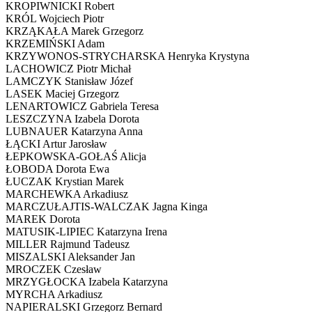
KROPIWNICKI Robert
KRÓL Wojciech Piotr
KRZĄKAŁA Marek Grzegorz
KRZEMIŃSKI Adam
KRZYWONOS-STRYCHARSKA Henryka Krystyna
LACHOWICZ Piotr Michał
LAMCZYK Stanisław Józef
LASEK Maciej Grzegorz
LENARTOWICZ Gabriela Teresa
LESZCZYNA Izabela Dorota
LUBNAUER Katarzyna Anna
ŁĄCKI Artur Jarosław
ŁEPKOWSKA-GOŁAŚ Alicja
ŁOBODA Dorota Ewa
ŁUCZAK Krystian Marek
MARCHEWKA Arkadiusz
MARCZUŁAJTIS-WALCZAK Jagna Kinga
MAREK Dorota
MATUSIK-LIPIEC Katarzyna Irena
MILLER Rajmund Tadeusz
MISZALSKI Aleksander Jan
MROCZEK Czesław
MRZYGŁOCKA Izabela Katarzyna
MYRCHA Arkadiusz
NAPIERALSKI Grzegorz Bernard