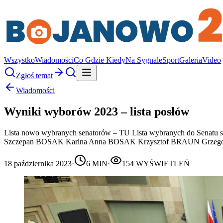
Wszystko
Wiadomości
Co Gdzie Kiedy
Na Sygnale
Sport
Galeria
Video
Zgłoś temat
Wiadomości
Wyniki wyborów 2023 – lista posłów
Lista nowo wybranych senatorów – TU Lista wybranych do
Szczepan BOSAK Karina Anna BOSAK Krzysztof BRAUN Grzeg
18 października 2023
·
6
MIN
·
154
WYŚWIETLEŃ