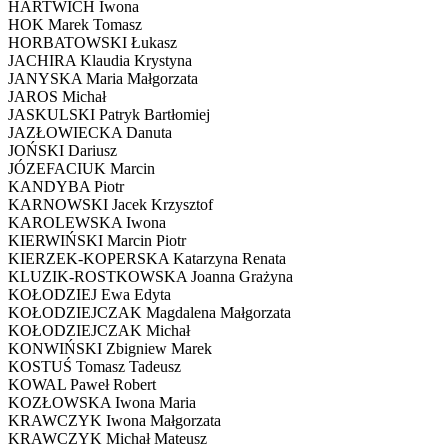
HARTWICH Iwona
HOK Marek Tomasz
HORBATOWSKI Łukasz
JACHIRA Klaudia Krystyna
JANYSKA Maria Małgorzata
JAROS Michał
JASKULSKI Patryk Bartłomiej
JAZŁOWIECKA Danuta
JOŃSKI Dariusz
JÓZEFACIUK Marcin
KANDYBA Piotr
KARNOWSKI Jacek Krzysztof
KAROLEWSKA Iwona
KIERWIŃSKI Marcin Piotr
KIERZEK-KOPERSKA Katarzyna Renata
KLUZIK-ROSTKOWSKA Joanna Grażyna
KOŁODZIEJ Ewa Edyta
KOŁODZIEJCZAK Magdalena Małgorzata
KOŁODZIEJCZAK Michał
KONWIŃSKI Zbigniew Marek
KOSTUŚ Tomasz Tadeusz
KOWAL Paweł Robert
KOZŁOWSKA Iwona Maria
KRAWCZYK Iwona Małgorzata
KRAWCZYK Michał Mateusz