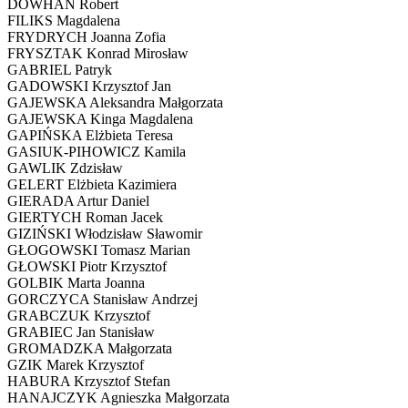
DOWHAN Robert
FILIKS Magdalena
FRYDRYCH Joanna Zofia
FRYSZTAK Konrad Mirosław
GABRIEL Patryk
GADOWSKI Krzysztof Jan
GAJEWSKA Aleksandra Małgorzata
GAJEWSKA Kinga Magdalena
GAPIŃSKA Elżbieta Teresa
GASIUK-PIHOWICZ Kamila
GAWLIK Zdzisław
GELERT Elżbieta Kazimiera
GIERADA Artur Daniel
GIERTYCH Roman Jacek
GIZIŃSKI Włodzisław Sławomir
GŁOGOWSKI Tomasz Marian
GŁOWSKI Piotr Krzysztof
GOLBIK Marta Joanna
GORCZYCA Stanisław Andrzej
GRABCZUK Krzysztof
GRABIEC Jan Stanisław
GROMADZKA Małgorzata
GZIK Marek Krzysztof
HABURA Krzysztof Stefan
HANAJCZYK Agnieszka Małgorzata