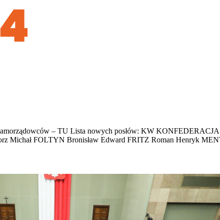
 Senatu samorządowców – TU Lista nowych posłów: KW KONFE
orz Michał FOLTYN Bronisław Edward FRITZ Roman Henryk M