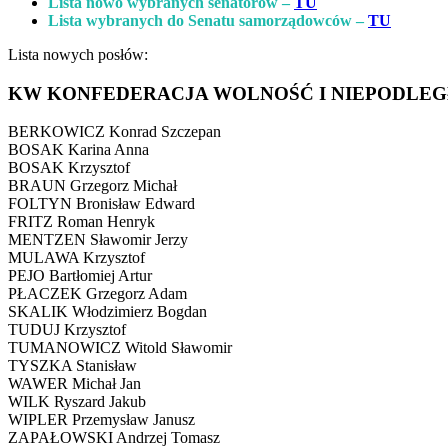
Lista nowo wybranych senatorów –
TU
Lista wybranych do Senatu samorządowców –
TU
Lista nowych posłów:
KW KONFEDERACJA WOLNOŚĆ I NIEPODLE
BERKOWICZ Konrad Szczepan
BOSAK Karina Anna
BOSAK Krzysztof
BRAUN Grzegorz Michał
FOLTYN Bronisław Edward
FRITZ Roman Henryk
MENTZEN Sławomir Jerzy
MULAWA Krzysztof
PEJO Bartłomiej Artur
PŁACZEK Grzegorz Adam
SKALIK Włodzimierz Bogdan
TUDUJ Krzysztof
TUMANOWICZ Witold Sławomir
TYSZKA Stanisław
WAWER Michał Jan
WILK Ryszard Jakub
WIPLER Przemysław Janusz
ZAPAŁOWSKI Andrzej Tomasz