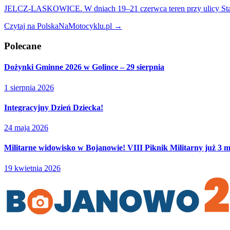
JELCZ-LASKOWICE. W dniach 19–21 czerwca teren przy ulicy Stawow
Czytaj na PolskaNaMotocyklu.pl →
Polecane
Dożynki Gminne 2026 w Golince – 29 sierpnia
1 sierpnia 2026
Integracyjny Dzień Dziecka!
24 maja 2026
Militarne widowisko w Bojanowie! VIII Piknik Militarny już 3 
19 kwietnia 2026