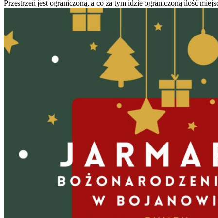
Przestrzeń jest ograniczoną, a co za tym idzie ograniczoną ilość mie