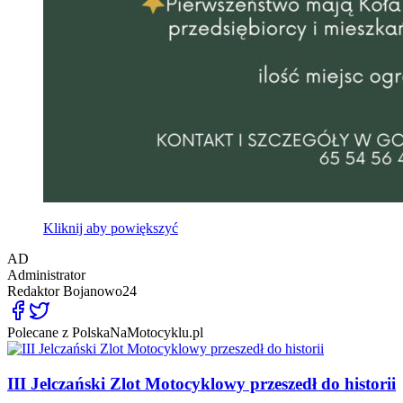
Kliknij aby powiększyć
AD
Administrator
Redaktor
Bojanowo24
Polecane z PolskaNaMotocyklu.pl
III Jelczański Zlot Motocyklowy przeszedł do historii