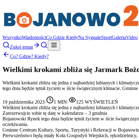
Wszystko
Wiadomości
Co Gdzie Kiedy
Na Sygnale
Sport
Galeria
Video
Zgłoś temat
Co? Gdzie? Kiedy?
Wielkimi krokami zbliża się Jarmark Bo
Wielkimi krokami zbliża się jedna z najbardziej lubianych i klimat
tego dnia będzie tętnił życiem w iście świątecznym klimacie. Gminn
19 października 2023
·
1
MIN
·
125
WYŚWIETLEŃ
Wielkimi krokami zbliża się jedna z najbardziej lubianych i klimat
Zarezerwujcie sobie tę datę w kalendarzu – 3 grudnia
Bojanowski Rynek tego dnia będzie tętnił życiem w iście świąteczny
oczekiwania.
Gminne Centrum Kultury, Sportu, Turystyki i Rekreacji w Bojanowi
Pierwszeństwo będą miały Koła Gospodyń Wiejskich, rękodzielnicy, 