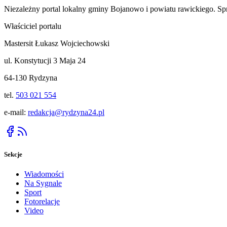
Niezależny portal lokalny
gminy Bojanowo i powiatu rawickiego
. Sp
Właściciel portalu
Mastersit Łukasz Wojciechowski
ul. Konstytucji 3 Maja 24
64-130 Rydzyna
tel.
503 021 554
e-mail:
redakcja@rydzyna24.pl
Sekcje
Wiadomości
Na Sygnale
Sport
Fotorelacje
Video