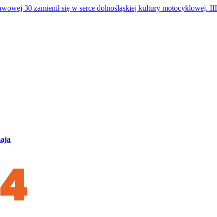
ej 30 zamienił się w serce dolnośląskiej kultury motocyklowej. III
maja