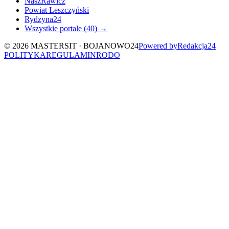
NaszRawicz
Powiat Leszczyński
Rydzyna24
Wszystkie portale (
40
) →
©
2026
MASTERSIT ·
BOJANOWO24
Powered by
Redakcja
24
POLITYKA
REGULAMIN
RODO