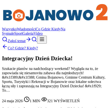
Wszystko
Wiadomości
Co Gdzie Kiedy
Na
Sygnale
Sport
Galeria
Video
Zgłoś temat
Co? Gdzie? Kiedy?
Integracyjny Dzień Dziecka!
Szukacie planów na nadchodzący weekend? Wygląda na to, że
zapowiada się niesamovita zabawa dla najmłodszych!
&#x1f389;&#x1f388; Gmina Bojanowo, Gminne Centrum Kultury,
Sportu, Turystyki i Rekreacji w Bojanowie oraz lokalne sołectwa
łączą siły i zapraszają na Integracyjny Dzień Dziecka! &#x1f929;
To…
24 maja 2026
·
1
MIN
·
321
WYŚWIETLEŃ