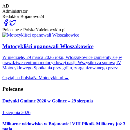
AD
Administrator
Redaktor
Bojanowo24
Polecane z PolskaNaMotocyklu.pl
Motocykliści opanowali Włoszakowice
W niedzielę, 29 marca 2026 roku, Włoszakowice zamieniły się w
prawdziwe centrum motocyklowej pasji. Wszystko za sprawą IV
Motocyklowego Spotkania przy grillu, zorganizowanego przez
Czytaj na PolskaNaMotocyklu.pl →
Polecane
Dożynki Gminne 2026 w Golince – 29 sierpnia
1 sierpnia 2026
Militarne widowisko w Bojanowie! VIII Piknik Militarny już 3
maja