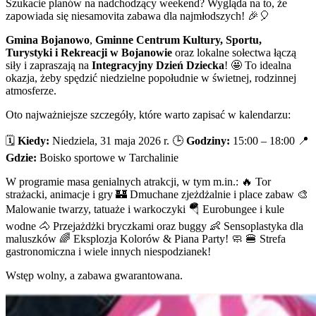
Szukacie planów na nadchodzący weekend? Wygląda na to, że
zapowiada się niesamovita zabawa dla najmłodszych! 🎉🎈
Gmina Bojanowo
,
Gminne Centrum Kultury, Sportu,
Turystyki i Rekreacji w Bojanowie
oraz lokalne sołectwa łączą
siły i zapraszają na
Integracyjny Dzień Dziecka
! 🤩 To idealna
okazja, żeby spędzić niedzielne popołudnie w świetnej, rodzinnej
atmosferze.
Oto najważniejsze szczegóły, które warto zapisać w kalendarzu:
🗓
Kiedy:
Niedziela, 31 maja 2026 r. 🕒
Godziny:
15:00 – 18:00 📍
Gdzie:
Boisko sportowe w Tarchalinie
W programie masa genialnych atrakcji, w tym m.in.: 🔥 Tor
strażacki, animacje i gry 🏰 Dmuchane zjeżdżalnie i place zabaw 🎨
Malowanie twarzy, tatuaże i warkoczyki 🪂 Eurobungee i kule
wodne 🐴 Przejażdżki bryczkami oraz buggy 👶 Sensoplastyka dla
maluszków 🌈 Eksplozja Kolorów & Piana Party! 🧼 🍔 Strefa
gastronomiczna i wiele innych niespodzianek!
Wstęp wolny, a zabawa gwarantowana.