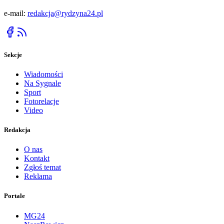
e-mail:
redakcja@rydzyna24.pl
Sekcje
Wiadomości
Na Sygnale
Sport
Fotorelacje
Video
Redakcja
O nas
Kontakt
Zgłoś temat
Reklama
Portale
MG24