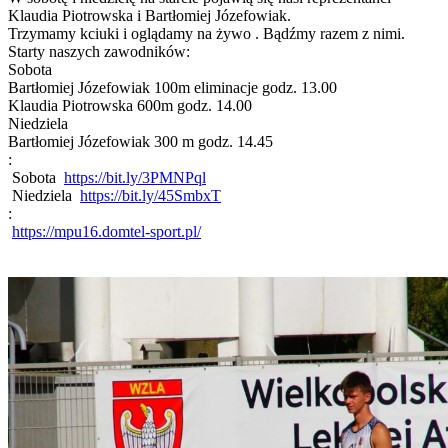
Klaudia Piotrowska i Bartłomiej Józefowiak.
Trzymamy kciuki i oglądamy na żywo . Bądźmy razem z nimi.
Starty naszych zawodników:
Sobota
Bartłomiej Józefowiak 100m eliminacje godz. 13.00
Klaudia Piotrowska 600m godz. 14.00
Niedziela
Bartłomiej Józefowiak 300 m godz. 14.45
:
Sobota
https://bit.ly/3PMNPql
Niedziela
https://bit.ly/45SmbxT
:
https://mpu16.domtel-sport.pl/