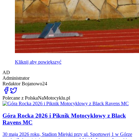
Kliknij aby powiększyć
AD
Administrator
Redaktor
Bojanowo24
Polecane z PolskaNaMotocyklu.pl
Góra Rocka 2026 i Piknik Motocyklowy z Black
Ravens MC
30 maja 2026 roku, Stadion Miejski przy ul. Sportowej 1 w Górze