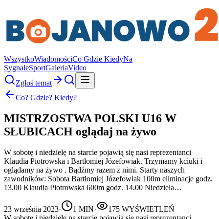
Wszystko
Wiadomości
Co Gdzie Kiedy
Na
Sygnale
Sport
Galeria
Video
Zgłoś temat
Co? Gdzie? Kiedy?
MISTRZOSTWA POLSKI U16 W
SŁUBICACH oglądaj na żywo
W sobotę i niedzielę na starcie pojawią się nasi reprezentanci
Klaudia Piotrowska i Bartłomiej Józefowiak. Trzymamy kciuki i
oglądamy na żywo . Bądźmy razem z nimi. Starty naszych
zawodników: Sobota Bartłomiej Józefowiak 100m eliminacje godz.
13.00 Klaudia Piotrowska 600m godz. 14.00 Niedziela…
23 września 2023
·
1
MIN
·
175
WYŚWIETLEŃ
W sobotę i niedzielę na starcie pojawią się nasi reprezentanci