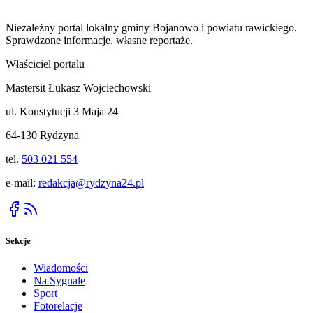
Niezależny portal lokalny
gminy Bojanowo i powiatu rawickiego
.
Sprawdzone informacje, własne reportaże.
Właściciel portalu
Mastersit Łukasz Wojciechowski
ul. Konstytucji 3 Maja 24
64-130 Rydzyna
tel.
503 021 554
e-mail:
redakcja@rydzyna24.pl
Sekcje
Wiadomości
Na Sygnale
Sport
Fotorelacje