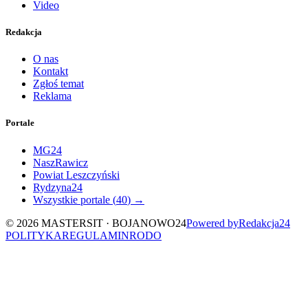
Video
Redakcja
O nas
Kontakt
Zgłoś temat
Reklama
Portale
MG24
NaszRawicz
Powiat Leszczyński
Rydzyna24
Wszystkie portale (
40
) →
©
2026
MASTERSIT ·
BOJANOWO24
Powered by
Redakcja
24
POLITYKA
REGULAMIN
RODO