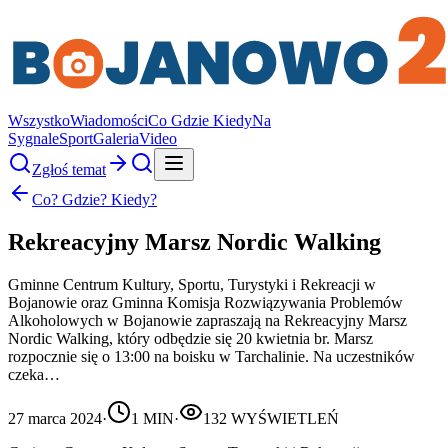
Wszystko
Wiadomości
Co Gdzie Kiedy
Na
Sygnale
Sport
Galeria
Video
Zgłoś temat
Co? Gdzie? Kiedy?
Rekreacyjny Marsz Nordic Walking
Gminne Centrum Kultury, Sportu, Turystyki i Rekreacji w
Bojanowie oraz Gminna Komisja Rozwiązywania Problemów
Alkoholowych w Bojanowie zapraszają na Rekreacyjny Marsz
Nordic Walking, który odbędzie się 20 kwietnia br. Marsz
rozpocznie się o 13:00 na boisku w Tarchalinie. Na uczestników
czeka…
27 marca 2024
·
1
MIN
·
132
WYŚWIETLEŃ