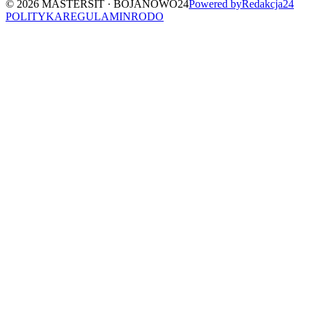
©
2026
MASTERSIT ·
BOJANOWO24
Powered by
Redakcja
24
POLITYKA
REGULAMIN
RODO