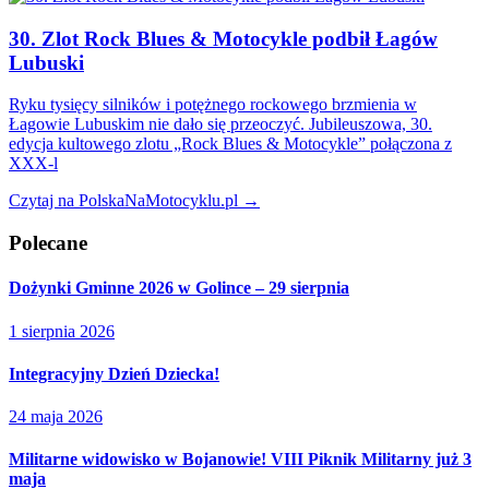
30. Zlot Rock Blues & Motocykle podbił Łagów
Lubuski
Ryku tysięcy silników i potężnego rockowego brzmienia w
Łagowie Lubuskim nie dało się przeoczyć. Jubileuszowa, 30.
edycja kultowego zlotu „Rock Blues & Motocykle” połączona z
XXX-l
Czytaj na PolskaNaMotocyklu.pl →
Polecane
Dożynki Gminne 2026 w Golince – 29 sierpnia
1 sierpnia 2026
Integracyjny Dzień Dziecka!
24 maja 2026
Militarne widowisko w Bojanowie! VIII Piknik Militarny już 3
maja