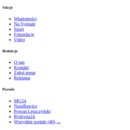
Sekcje
Wiadomości
Na Sygnale
Sport
Fotorelacje
Video
Redakcja
O nas
Kontakt
Zgłoś temat
Reklama
Portale
MG24
NaszRawicz
Powiat Leszczyński
Rydzyna24
Wszystkie portale (
40
) →