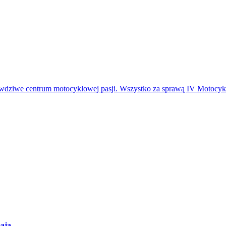
awdziwe centrum motocyklowej pasji. Wszystko za sprawą IV Motocykl
maja