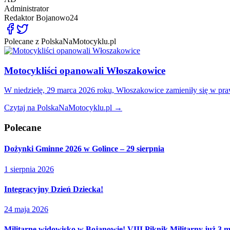
Administrator
Redaktor
Bojanowo24
Polecane z PolskaNaMotocyklu.pl
Motocykliści opanowali Włoszakowice
W niedzielę, 29 marca 2026 roku, Włoszakowice zamieniły się w pr
Czytaj na PolskaNaMotocyklu.pl →
Polecane
Dożynki Gminne 2026 w Golince – 29 sierpnia
1 sierpnia 2026
Integracyjny Dzień Dziecka!
24 maja 2026
Militarne widowisko w Bojanowie! VIII Piknik Militarny już 3 