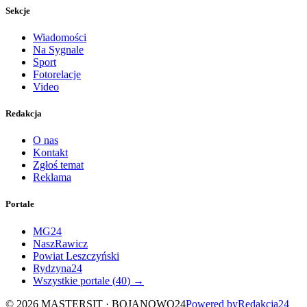
Sekcje
Wiadomości
Na Sygnale
Sport
Fotorelacje
Video
Redakcja
O nas
Kontakt
Zgłoś temat
Reklama
Portale
MG24
NaszRawicz
Powiat Leszczyński
Rydzyna24
Wszystkie portale (
40
) →
©
2026
MASTERSIT ·
BOJANOWO24
Powered by
Redakcja
24