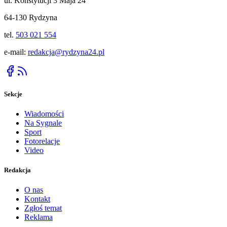
ul. Konstytucji 3 Maja 24
64-130 Rydzyna
tel.
503 021 554
e-mail:
redakcja@rydzyna24.pl
Sekcje
Wiadomości
Na Sygnale
Sport
Fotorelacje
Video
Redakcja
O nas
Kontakt
Zgłoś temat
Reklama