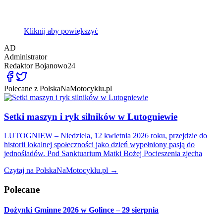
Kliknij aby powiększyć
AD
Administrator
Redaktor
Bojanowo24
Polecane z PolskaNaMotocyklu.pl
Setki maszyn i ryk silników w Lutogniewie
LUTOGNIEW – Niedziela, 12 kwietnia 2026 roku, przejdzie do
historii lokalnej społeczności jako dzień wypełniony pasją do
jednośladów. Pod Sanktuarium Matki Bożej Pocieszenia zjecha
Czytaj na PolskaNaMotocyklu.pl →
Polecane
Dożynki Gminne 2026 w Golince – 29 sierpnia