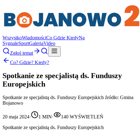
Wszystko
Wiadomości
Co Gdzie Kiedy
Na
Sygnale
Sport
Galeria
Video
Zgłoś temat
Co? Gdzie? Kiedy?
Spotkanie ze specjalistą ds. Funduszy
Europejskich
Spotkanie ze specjalistą ds. Funduszy Europejskich źródło: Gmina
Bojanowo
20 maja 2024
·
1
MIN
·
140
WYŚWIETLEŃ
Spotkanie ze specjalistą ds. Funduszy Europejskich