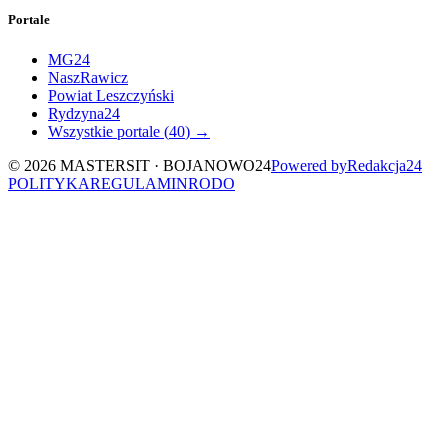
Portale
MG24
NaszRawicz
Powiat Leszczyński
Rydzyna24
Wszystkie portale (
40
) →
©
2026
MASTERSIT ·
BOJANOWO24
Powered by
Redakcja
24
POLITYKA
REGULAMIN
RODO