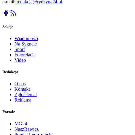
e-mail:
redakcja@rydzyna24.pl
Sekcje
Wiadomości
Na Sygnale
Sport
Fotorelacje
Video
Redakcja
O nas
Kontakt
Zgłoś temat
Reklama
Portale
MG24
NaszRawicz
Powiat Leszczyński