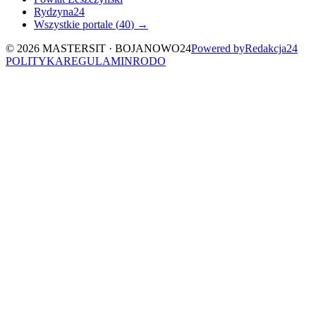
Rydzyna24
Wszystkie portale (
40
) →
©
2026
MASTERSIT ·
BOJANOWO24
Powered by
Redakcja
24
POLITYKA
REGULAMIN
RODO