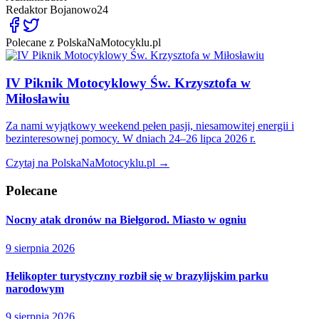
Redaktor
Bojanowo24
Polecane z PolskaNaMotocyklu.pl
IV Piknik Motocyklowy Św. Krzysztofa w
Miłosławiu
Za nami wyjątkowy weekend pełen pasji, niesamowitej energii i
bezinteresownej pomocy. W dniach 24–26 lipca 2026 r.
Czytaj na PolskaNaMotocyklu.pl →
Polecane
Nocny atak dronów na Biełgorod. Miasto w ogniu
9 sierpnia 2026
Helikopter turystyczny rozbił się w brazylijskim parku
narodowym
9 sierpnia 2026