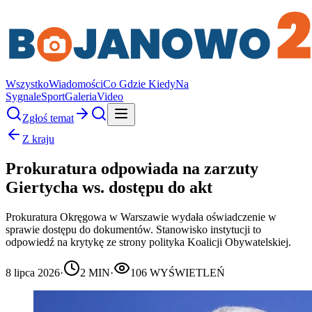
Wszystko
Wiadomości
Co Gdzie Kiedy
Na
Sygnale
Sport
Galeria
Video
Zgłoś temat
Z kraju
Prokuratura odpowiada na zarzuty
Giertycha ws. dostępu do akt
Prokuratura Okręgowa w Warszawie wydała oświadczenie w
sprawie dostępu do dokumentów. Stanowisko instytucji to
odpowiedź na krytykę ze strony polityka Koalicji Obywatelskiej.
8 lipca 2026
·
2
MIN
·
106
WYŚWIETLEŃ