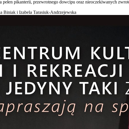
a pełen pikanterii, przewrotnego dowcipu oraz nieoczekiwanych zwrot
a Biniak i Izabela Tarasiuk-Andrzejewska