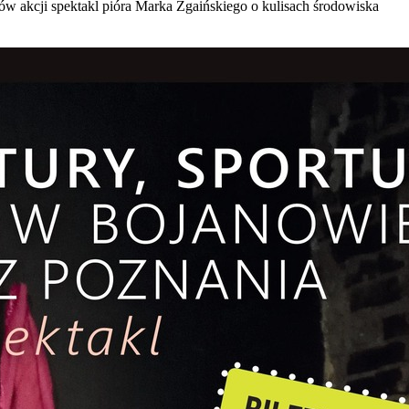
ów akcji spektakl pióra Marka Zgaińskiego o kulisach środowiska