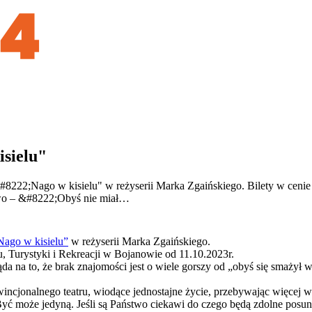
sielu"
8222;Nago w kisielu" w reżyserii Marka Zgaińskiego. Bilety w cenie 
stwo – &#8222;Obyś nie miał…
Nago w kisielu”
w reżyserii Marka Zgaińskiego.
, Turystyki i Rekreacji w Bojanowie od 11.10.2023r.
da na to, że brak znajomości jest o wiele gorszy od „obyś się smażył w 
incjonalnego teatru, wiodące jednostajne życie, przebywając więcej w 
Być może jedyną. Jeśli są Państwo ciekawi do czego będą zdolne posun