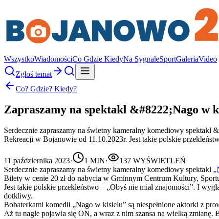
Wszystko
Wiadomości
Co Gdzie Kiedy
Na Sygnale
Sport
Galeria
Video
Zgłoś temat
Co? Gdzie? Kiedy?
Zapraszamy na spektakl &#8222;Nago w ki
Serdecznie zapraszamy na świetny kameralny komediowy spektakl &#
Rekreacji w Bojanowie od 11.10.2023r. Jest takie polskie przekleń
11 października 2023
·
1
MIN
·
137
WYŚWIETLEŃ
Serdecznie zapraszamy na świetny kameralny komediowy spektakl
„
Bilety w cenie 20 zł do nabycia w Gminnym Centrum Kultury, Sportu
Jest takie polskie przekleństwo – „Obyś nie miał znajomości”. I wyglą
dotkliwy.
Bohaterkami komedii „Nago w kisielu” są niespełnione aktorki z prow
Aż tu nagle pojawia się ON, a wraz z nim szansa na wielką zmianę. 