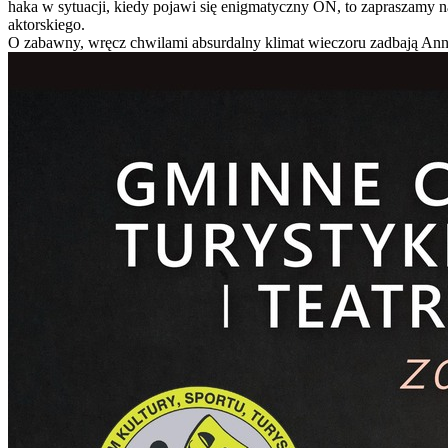
haka w sytuacji, kiedy pojawi się enigmatyczny ON, to zapraszamy n
aktorskiego.
O zabawny, wręcz chwilami absurdalny klimat wieczoru zadbają Ann