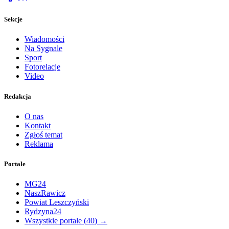
Sekcje
Wiadomości
Na Sygnale
Sport
Fotorelacje
Video
Redakcja
O nas
Kontakt
Zgłoś temat
Reklama
Portale
MG24
NaszRawicz
Powiat Leszczyński
Rydzyna24
Wszystkie portale (
40
) →