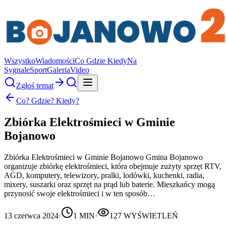
Wszystko
Wiadomości
Co Gdzie Kiedy
Na
Sygnale
Sport
Galeria
Video
Zgłoś temat
Co? Gdzie? Kiedy?
Zbiórka Elektrośmieci w Gminie
Bojanowo
Zbiórka Elektrośmieci w Gminie Bojanowo Gmina Bojanowo
organizuje zbiórkę elektrośmieci, która obejmuje zużyty sprzęt RTV,
AGD, komputery, telewizory, pralki, lodówki, kuchenki, radia,
mixery, suszarki oraz sprzęt na prąd lub baterie. Mieszkańcy mogą
przynosić swoje elektrośmieci i w ten sposób…
13 czerwca 2024
·
1
MIN
·
127
WYŚWIETLEŃ