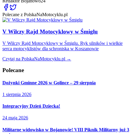
Redaktor
Bojanowo24
Polecane z PolskaNaMotocyklu.pl
V Wilczy Rajd Motocyklowy w Śmiglu
V Wilczy Rajd Motocyklowy w Śmiglu. Ryk silników i wielkie
serca motocyklistów dla schroniska w Koszanowie
Czytaj na PolskaNaMotocyklu.pl →
Polecane
Dożynki Gminne 2026 w Golince – 29 sierpnia
1 sierpnia 2026
Integracyjny Dzień Dziecka!
24 maja 2026
Militarne widowisko w Bojanowie! VIII Piknik Militarny już 3