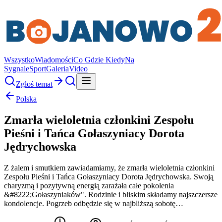
Wszystko
Wiadomości
Co Gdzie Kiedy
Na
Sygnale
Sport
Galeria
Video
Zgłoś temat
Polska
Zmarła wieloletnia członkini Zespołu
Pieśni i Tańca Gołaszyniacy Dorota
Jędrychowska
Z żalem i smutkiem zawiadamiamy, że zmarła wieloletnia członkini
Zespołu Pieśni i Tańca Gołaszyniacy Dorota Jędrychowska. Swoją
charyzmą i pozytywną energią zarażała całe pokolenia
&#8222;Gołaszyniaków". Rodzinie i bliskim składamy najszczersze
kondolencje. Pogrzeb odbędzie się w najbliższą sobotę…