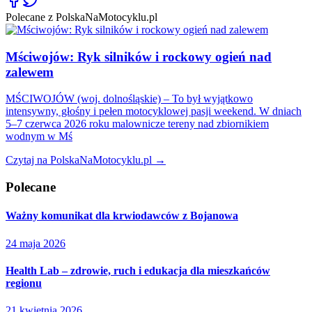
Polecane z PolskaNaMotocyklu.pl
Mściwojów: Ryk silników i rockowy ogień nad
zalewem
MŚCIWOJÓW (woj. dolnośląskie) – To był wyjątkowo
intensywny, głośny i pełen motocyklowej pasji weekend. W dniach
5–7 czerwca 2026 roku malownicze tereny nad zbiornikiem
wodnym w Mś
Czytaj na PolskaNaMotocyklu.pl →
Polecane
Ważny komunikat dla krwiodawców z Bojanowa
24 maja 2026
Health Lab – zdrowie, ruch i edukacja dla mieszkańców
regionu
21 kwietnia 2026