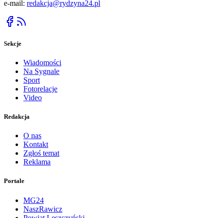
e-mail:
redakcja@rydzyna24.pl
Sekcje
Wiadomości
Na Sygnale
Sport
Fotorelacje
Video
Redakcja
O nas
Kontakt
Zgłoś temat
Reklama
Portale
MG24
NaszRawicz
Powiat Leszczyński