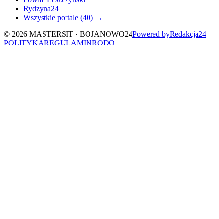
Rydzyna24
Wszystkie portale (
40
) →
©
2026
MASTERSIT ·
BOJANOWO24
Powered by
Redakcja
24
POLITYKA
REGULAMIN
RODO