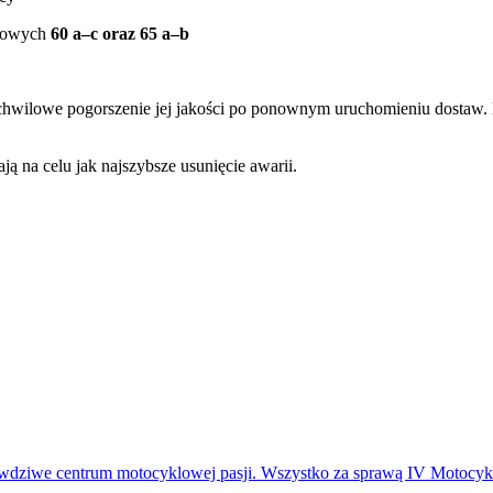
niowych
60 a–c oraz 65 a–b
wilowe pogorszenie jej jakości po ponownym uruchomieniu dostaw. M
ą na celu jak najszybsze usunięcie awarii.
awdziwe centrum motocyklowej pasji. Wszystko za sprawą IV Motocykl