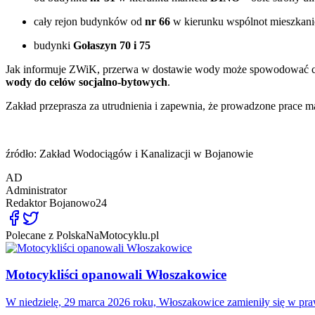
cały rejon budynków od
nr 66
w kierunku wspólnot mieszka
budynki
Gołaszyn 70 i 75
Jak informuje ZWiK, przerwa w dostawie wody może spowodować ch
wody do celów socjalno-bytowych
.
Zakład przeprasza za utrudnienia i zapewnia, że prowadzone prace maj
źródło: Zakład Wodociągów i Kanalizacji w Bojanowie
AD
Administrator
Redaktor
Bojanowo24
Polecane z PolskaNaMotocyklu.pl
Motocykliści opanowali Włoszakowice
W niedzielę, 29 marca 2026 roku, Włoszakowice zamieniły się w pr