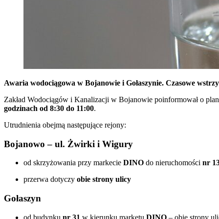
Awaria wodociągowa w Bojanowie i Gołaszynie. Czasowe wstrzy
Zakład Wodociągów i Kanalizacji w Bojanowie poinformował o pl
godzinach od 8:30 do 11:00
.
Utrudnienia obejmą następujące rejony:
Bojanowo – ul. Żwirki i Wigury
od skrzyżowania przy markecie
DINO
do nieruchomości
nr 1
przerwa dotyczy
obie strony ulicy
Gołaszyn
od budynku
nr 31
w kierunku marketu
DINO
– obie strony ul