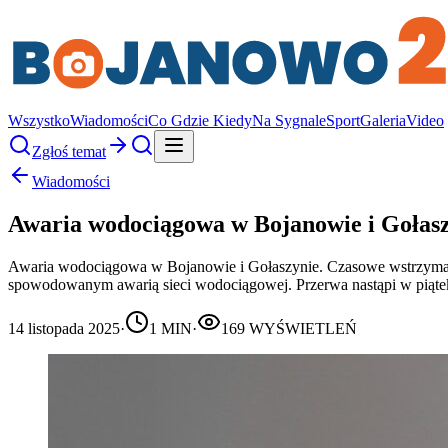
Wszystko
Wiadomości
Co Gdzie Kiedy
Na Sygnale
Sport
Galeria
Video
Zgłoś temat
Wiadomości
Awaria wodociągowa w Bojanowie i Gołas
Awaria wodociągowa w Bojanowie i Gołaszynie. Czasowe wstrzyma
spowodowanym awarią sieci wodociągowej. Przerwa nastąpi w piątek
14 listopada 2025
·
1
MIN
·
169
WYŚWIETLEŃ