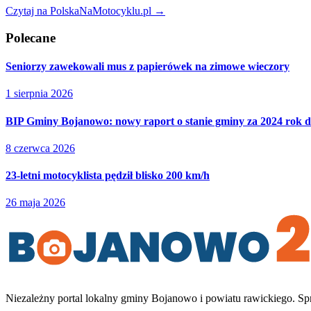
Czytaj na PolskaNaMotocyklu.pl →
Polecane
Seniorzy zawekowali mus z papierówek na zimowe wieczory
1 sierpnia 2026
BIP Gminy Bojanowo: nowy raport o stanie gminy za 2024 rok d
8 czerwca 2026
23-letni motocyklista pędził blisko 200 km/h
26 maja 2026
Niezależny portal lokalny
gminy Bojanowo i powiatu rawickiego
. Sp