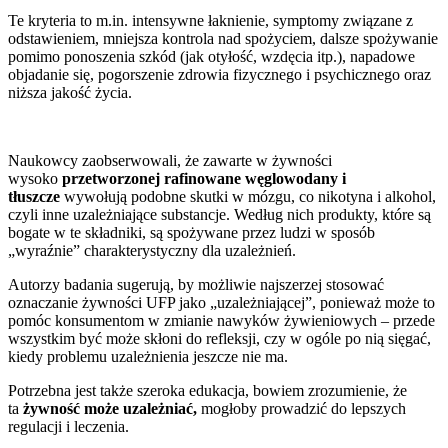
Te kryteria to m.in. intensywne łaknienie, symptomy związane z
odstawieniem, mniejsza kontrola nad spożyciem, dalsze spożywanie
pomimo ponoszenia szkód (jak otyłość, wzdęcia itp.), napadowe
objadanie się, pogorszenie zdrowia fizycznego i psychicznego oraz
niższa jakość życia.
Naukowcy zaobserwowali, że zawarte w żywności
wysoko
przetworzonej rafinowane węglowodany i
tłuszcze
wywołują podobne skutki w mózgu, co nikotyna i alkohol,
czyli inne uzależniające substancje. Według nich produkty, które są
bogate w te składniki, są spożywane przez ludzi w sposób
„wyraźnie” charakterystyczny dla uzależnień.
Autorzy badania sugerują, by możliwie najszerzej stosować
oznaczanie żywności UFP jako „uzależniającej”, ponieważ może to
pomóc konsumentom w zmianie nawyków żywieniowych – przede
wszystkim być może skłoni do refleksji, czy w ogóle po nią sięgać,
kiedy problemu uzależnienia jeszcze nie ma.
Potrzebna jest także szeroka edukacja, bowiem zrozumienie, że
ta
żywność może uzależniać,
mogłoby prowadzić do lepszych
regulacji i leczenia.