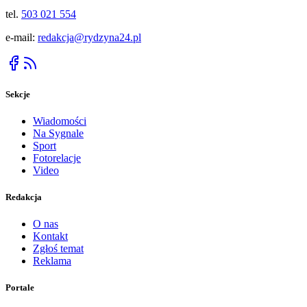
tel.
503 021 554
e-mail:
redakcja@rydzyna24.pl
Sekcje
Wiadomości
Na Sygnale
Sport
Fotorelacje
Video
Redakcja
O nas
Kontakt
Zgłoś temat
Reklama
Portale