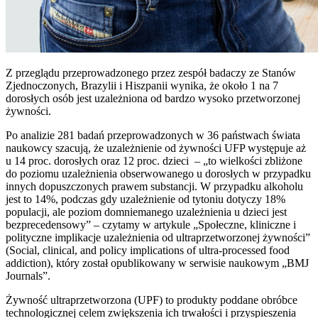
Z przeglądu przeprowadzonego przez zespół badaczy ze Stanów
Zjednoczonych, Brazylii i Hiszpanii wynika, że około 1 na 7
dorosłych osób jest uzależniona od bardzo wysoko przetworzonej
żywności.
Po analizie 281 badań przeprowadzonych w 36 państwach świata
naukowcy szacują, że uzależnienie od żywności UFP występuje aż
u 14 proc. dorosłych oraz 12 proc. dzieci – „to wielkości zbliżone
do poziomu uzależnienia obserwowanego u dorosłych w przypadku
innych dopuszczonych prawem substancji. W przypadku alkoholu
jest to 14%, podczas gdy uzależnienie od tytoniu dotyczy 18%
populacji, ale poziom domniemanego uzależnienia u dzieci jest
bezprecedensowy” – czytamy w artykule „Społeczne, kliniczne i
polityczne implikacje uzależnienia od ultraprzetworzonej żywności”
(Social, clinical, and policy implications of ultra-processed food
addiction), który został opublikowany w serwisie naukowym „BMJ
Journals”.
Żywność ultraprzetworzona (UPF) to produkty poddane obróbce
technologicznej celem zwiększenia ich trwałości i przyspieszenia