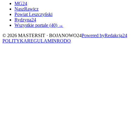
MG24
NaszRawicz
Powiat Leszczyński
Rydzyna24
Wszystkie portale (
40
) →
©
2026
MASTERSIT ·
BOJANOWO24
Powered by
Redakcja
24
POLITYKA
REGULAMIN
RODO