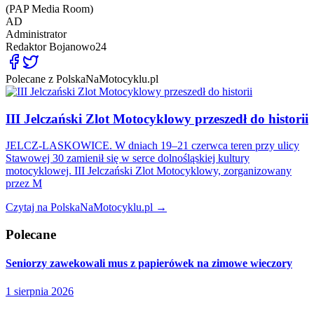
(PAP Media Room)
AD
Administrator
Redaktor
Bojanowo24
Polecane z PolskaNaMotocyklu.pl
III Jelczański Zlot Motocyklowy przeszedł do historii
JELCZ-LASKOWICE. W dniach 19–21 czerwca teren przy ulicy
Stawowej 30 zamienił się w serce dolnośląskiej kultury
motocyklowej. III Jelczański Zlot Motocyklowy, zorganizowany
przez M
Czytaj na PolskaNaMotocyklu.pl →
Polecane
Seniorzy zawekowali mus z papierówek na zimowe wieczory
1 sierpnia 2026