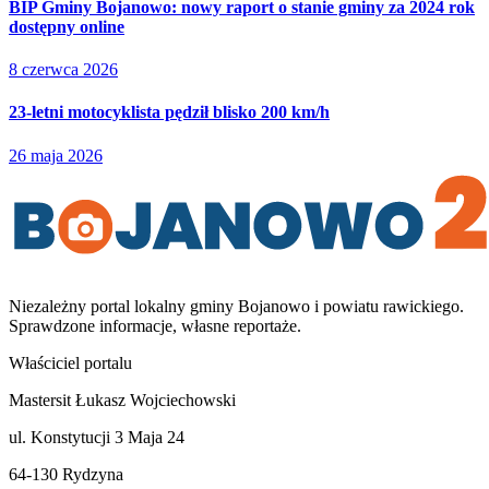
BIP Gminy Bojanowo: nowy raport o stanie gminy za 2024 rok
dostępny online
8 czerwca 2026
23-letni motocyklista pędził blisko 200 km/h
26 maja 2026
Niezależny portal lokalny
gminy Bojanowo i powiatu rawickiego
.
Sprawdzone informacje, własne reportaże.
Właściciel portalu
Mastersit Łukasz Wojciechowski
ul. Konstytucji 3 Maja 24
64-130 Rydzyna