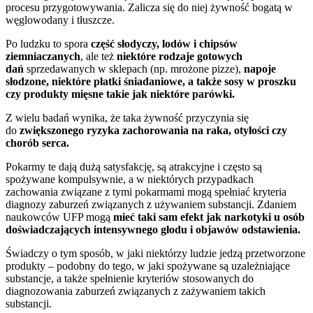
procesu przygotowywania. Zalicza się do niej żywność bogatą w
węglowodany i tłuszcze.
Po ludzku to spora
część słodyczy, lodów i chipsów
ziemniaczanych
, ale też
niektóre rodzaje gotowych
dań
sprzedawanych w sklepach (np. mrożone pizze),
napoje
słodzone, niektóre płatki śniadaniowe, a także sosy w proszku
czy produkty mięsne takie jak niektóre parówki.
Z wielu badań wynika, że taka żywność przyczynia się
do
zwiększonego ryzyka zachorowania na raka, otyłości czy
chorób serca.
Pokarmy te dają dużą satysfakcję, są atrakcyjne i często są
spożywane kompulsywnie, a w niektórych przypadkach
zachowania związane z tymi pokarmami mogą spełniać kryteria
diagnozy zaburzeń związanych z używaniem substancji. Zdaniem
naukowców UFP mogą
mieć taki sam efekt jak narkotyki u osób
doświadczających intensywnego głodu i objawów odstawienia.
Świadczy o tym sposób, w jaki niektórzy ludzie jedzą przetworzone
produkty – podobny do tego, w jaki spożywane są uzależniające
substancje, a także spełnienie kryteriów stosowanych do
diagnozowania zaburzeń związanych z zażywaniem takich
substancji.