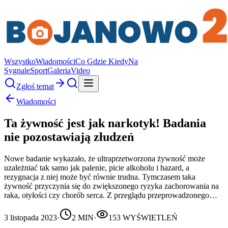
Wszystko
Wiadomości
Co Gdzie Kiedy
Na
Sygnale
Sport
Galeria
Video
Zgłoś temat
Wiadomości
Ta żywność jest jak narkotyk! Badania
nie pozostawiają złudzeń
Nowe badanie wykazało, że ultraprzetworzona żywność może
uzależniać tak samo jak palenie, picie alkoholu i hazard, a
rezygnacja z niej może być równie trudna. Tymczasem taka
żywność przyczynia się do zwiększonego ryzyka zachorowania na
raka, otyłości czy chorób serca. Z przeglądu przeprowadzonego…
3 listopada 2023
·
2
MIN
·
153
WYŚWIETLEŃ