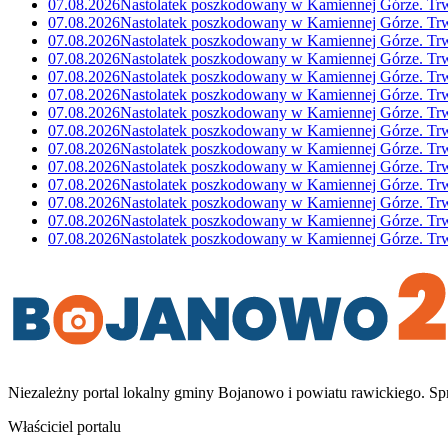
07.08.2026
Nastolatek poszkodowany w Kamiennej Górze. Trw
07.08.2026
Nastolatek poszkodowany w Kamiennej Górze. Trw
07.08.2026
Nastolatek poszkodowany w Kamiennej Górze. Trw
07.08.2026
Nastolatek poszkodowany w Kamiennej Górze. Trw
07.08.2026
Nastolatek poszkodowany w Kamiennej Górze. Trw
07.08.2026
Nastolatek poszkodowany w Kamiennej Górze. Trw
07.08.2026
Nastolatek poszkodowany w Kamiennej Górze. Trw
07.08.2026
Nastolatek poszkodowany w Kamiennej Górze. Trw
07.08.2026
Nastolatek poszkodowany w Kamiennej Górze. Trw
07.08.2026
Nastolatek poszkodowany w Kamiennej Górze. Trw
07.08.2026
Nastolatek poszkodowany w Kamiennej Górze. Trw
07.08.2026
Nastolatek poszkodowany w Kamiennej Górze. Trw
07.08.2026
Nastolatek poszkodowany w Kamiennej Górze. Trw
07.08.2026
Nastolatek poszkodowany w Kamiennej Górze. Trw
Niezależny portal lokalny
gminy Bojanowo i powiatu rawickiego
. Sp
Właściciel portalu