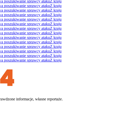
a poszukiwanie sprawcy ataku
Z kraju
a poszukiwanie sprawcy ataku
Z kraju
a poszukiwanie sprawcy ataku
Z kraju
a poszukiwanie sprawcy ataku
Z kraju
a poszukiwanie sprawcy ataku
Z kraju
a poszukiwanie sprawcy ataku
Z kraju
a poszukiwanie sprawcy ataku
Z kraju
a poszukiwanie sprawcy ataku
Z kraju
a poszukiwanie sprawcy ataku
Z kraju
a poszukiwanie sprawcy ataku
Z kraju
a poszukiwanie sprawcy ataku
Z kraju
a poszukiwanie sprawcy ataku
Z kraju
a poszukiwanie sprawcy ataku
Z kraju
a poszukiwanie sprawcy ataku
Z kraju
rawdzone informacje, własne reportaże.