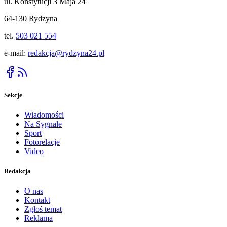
ul. Konstytucji 3 Maja 24
64-130 Rydzyna
tel.
503 021 554
e-mail:
redakcja@rydzyna24.pl
Sekcje
Wiadomości
Na Sygnale
Sport
Fotorelacje
Video
Redakcja
O nas
Kontakt
Zgłoś temat
Reklama