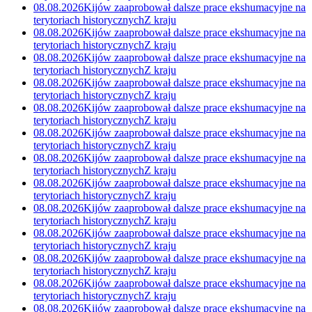
08.08.2026
Kijów zaaprobował dalsze prace ekshumacyjne na
terytoriach historycznych
Z kraju
08.08.2026
Kijów zaaprobował dalsze prace ekshumacyjne na
terytoriach historycznych
Z kraju
08.08.2026
Kijów zaaprobował dalsze prace ekshumacyjne na
terytoriach historycznych
Z kraju
08.08.2026
Kijów zaaprobował dalsze prace ekshumacyjne na
terytoriach historycznych
Z kraju
08.08.2026
Kijów zaaprobował dalsze prace ekshumacyjne na
terytoriach historycznych
Z kraju
08.08.2026
Kijów zaaprobował dalsze prace ekshumacyjne na
terytoriach historycznych
Z kraju
08.08.2026
Kijów zaaprobował dalsze prace ekshumacyjne na
terytoriach historycznych
Z kraju
08.08.2026
Kijów zaaprobował dalsze prace ekshumacyjne na
terytoriach historycznych
Z kraju
08.08.2026
Kijów zaaprobował dalsze prace ekshumacyjne na
terytoriach historycznych
Z kraju
08.08.2026
Kijów zaaprobował dalsze prace ekshumacyjne na
terytoriach historycznych
Z kraju
08.08.2026
Kijów zaaprobował dalsze prace ekshumacyjne na
terytoriach historycznych
Z kraju
08.08.2026
Kijów zaaprobował dalsze prace ekshumacyjne na
terytoriach historycznych
Z kraju
08.08.2026
Kijów zaaprobował dalsze prace ekshumacyjne na