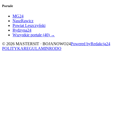
Portale
MG24
NaszRawicz
Powiat Leszczyński
Rydzyna24
Wszystkie portale (
40
) →
©
2026
MASTERSIT ·
BOJANOWO24
Powered by
Redakcja
24
POLITYKA
REGULAMIN
RODO