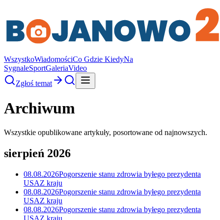
Wszystko
Wiadomości
Co Gdzie Kiedy
Na
Sygnale
Sport
Galeria
Video
Zgłoś temat
Archiwum
Wszystkie opublikowane artykuły, posortowane od najnowszych.
sierpień 2026
08.08.2026
Pogorszenie stanu zdrowia byłego prezydenta
USA
Z kraju
08.08.2026
Pogorszenie stanu zdrowia byłego prezydenta
USA
Z kraju
08.08.2026
Pogorszenie stanu zdrowia byłego prezydenta
USA
Z kraju