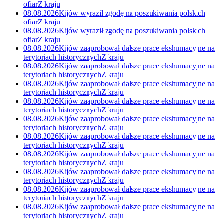
ofiar
Z kraju
08.08.2026
Kijów wyraził zgodę na poszukiwania polskich
ofiar
Z kraju
08.08.2026
Kijów wyraził zgodę na poszukiwania polskich
ofiar
Z kraju
08.08.2026
Kijów zaaprobował dalsze prace ekshumacyjne na
terytoriach historycznych
Z kraju
08.08.2026
Kijów zaaprobował dalsze prace ekshumacyjne na
terytoriach historycznych
Z kraju
08.08.2026
Kijów zaaprobował dalsze prace ekshumacyjne na
terytoriach historycznych
Z kraju
08.08.2026
Kijów zaaprobował dalsze prace ekshumacyjne na
terytoriach historycznych
Z kraju
08.08.2026
Kijów zaaprobował dalsze prace ekshumacyjne na
terytoriach historycznych
Z kraju
08.08.2026
Kijów zaaprobował dalsze prace ekshumacyjne na
terytoriach historycznych
Z kraju
08.08.2026
Kijów zaaprobował dalsze prace ekshumacyjne na
terytoriach historycznych
Z kraju
08.08.2026
Kijów zaaprobował dalsze prace ekshumacyjne na
terytoriach historycznych
Z kraju
08.08.2026
Kijów zaaprobował dalsze prace ekshumacyjne na
terytoriach historycznych
Z kraju
08.08.2026
Kijów zaaprobował dalsze prace ekshumacyjne na
terytoriach historycznych
Z kraju