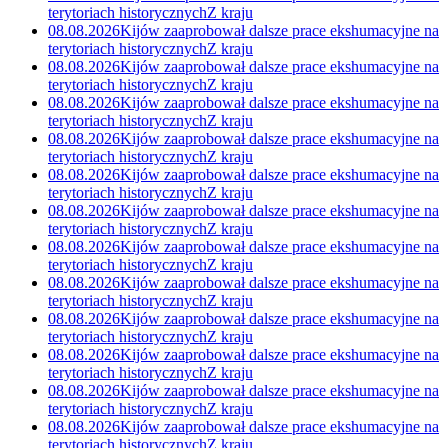
terytoriach historycznych
Z kraju
08.08.2026
Kijów zaaprobował dalsze prace ekshumacyjne na
terytoriach historycznych
Z kraju
08.08.2026
Kijów zaaprobował dalsze prace ekshumacyjne na
terytoriach historycznych
Z kraju
08.08.2026
Kijów zaaprobował dalsze prace ekshumacyjne na
terytoriach historycznych
Z kraju
08.08.2026
Kijów zaaprobował dalsze prace ekshumacyjne na
terytoriach historycznych
Z kraju
08.08.2026
Kijów zaaprobował dalsze prace ekshumacyjne na
terytoriach historycznych
Z kraju
08.08.2026
Kijów zaaprobował dalsze prace ekshumacyjne na
terytoriach historycznych
Z kraju
08.08.2026
Kijów zaaprobował dalsze prace ekshumacyjne na
terytoriach historycznych
Z kraju
08.08.2026
Kijów zaaprobował dalsze prace ekshumacyjne na
terytoriach historycznych
Z kraju
08.08.2026
Kijów zaaprobował dalsze prace ekshumacyjne na
terytoriach historycznych
Z kraju
08.08.2026
Kijów zaaprobował dalsze prace ekshumacyjne na
terytoriach historycznych
Z kraju
08.08.2026
Kijów zaaprobował dalsze prace ekshumacyjne na
terytoriach historycznych
Z kraju
08.08.2026
Kijów zaaprobował dalsze prace ekshumacyjne na
terytoriach historycznych
Z kraju